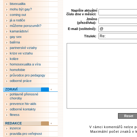
""
bisexualita
mohu být gay?
Napište aktuální
číslo dne v měsíci:
coming out
Jméno
já a rodiče
(přezdívka):
můžeme porozumět?
E-mail (volitelné):
kamarádství
Titulek:
gay sex
balírna
partnerské vztahy
krize ve vztahu
kolize
homosexualita a víra
homofobie
průvodce pro pedagogy
odborné práce
ZDRAVÍ
pohlavně přenosné
choroby
prevence hiv-aids
odborné kontakty
fitness
REDAKCE
V rámci komentářů nelze p
inzerce
Maximální počet znaků v k
pravidla pro veřejnost