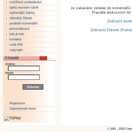
rozšířené vyhledávání
úplný seznam rubrik
Je zakázáno vkládat do komentářů 
Pravidla diskuzních fó
nejčtenější články
náhodný článek
Zobrazit kom
poslední komentáře
personalizace
Zobrazit článek Drahá
kdo je kdo
kontakty
code 004
copyright
ČTENÁŘ
Jméno:
Heslo:
Registrace
Zapomenuté heslo
©
2001 - 2026 Code