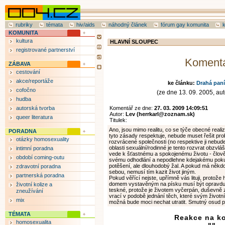
rubriky
témata
hiv/aids
náhodný článek
fórum gay komunita
KOMUNITA
kultura
HLAVNÍ SLOUPEC
registrované partnerství
Koment
ZÁBAVA
cestování
akce/reportáže
ke článku:
Drahá paní
cofočno
(ze dne 13. 09. 2005, aut
hudba
autorská tvorba
Komentář ze dne:
27. 03. 2009 14:09:51
Autor:
Lev (herrkarl@zoznam.sk)
queer literatura
Titulek:
Ano, jsou mimo realitu, co se týče obecné realiz
PORADNA
tyto zásady respektuje, nebude muset řešit pr
otázky homosexuality
rozvrácené společnosti (no respektive ji nebud
oblasti sexuální/rodinné je tento rozvrat obzvl
intimní poradna
vede k šťastnému a spokojenému životu - člově
období coming-outu
svému odhodlání a nepodlehne kdejakému poku
potěšení, ale dlouhodobý žal. A pokud má něk
zdravotní poradna
sebou, nemusí tím kazit život jiným.
partnerská poradna
Pokud věřící nejste, upřímně vás lituji, protože
domem vystavěným na písku musí být opravdu 
životní kolize a
teskné, protože je životem vyčerpán, duševně 
zneužívání
vrací v podobě jednání těch, které svým život
mix
možná bude moci nechat utratit. Smutný osud p
TÉMATA
Reakce na k
homosexualita