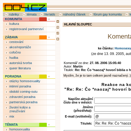
rubriky
témata
hiv/aids
náhodný článek
fórum gay komunita
KOMUNITA
kultura
HLAVNÍ SLOUPEC
registrované partnerství
Koment
ZÁBAVA
cestování
akce/reportáže
ke článku:
Homosexual
cofočno
(ze dne 13. 09. 2005, aut
hudba
autorská tvorba
Komentář ze dne:
27. 08. 2006 15:05:40
Autor:
Martin
queer literatura
Titulek:
Re: Re: Čo *naozaj* hovorí biblia o
Myslím, že je to tam celkem jasně naznačený.:)
PORADNA
otázky homosexuality
Reakce na k
intimní poradna
"Re: Re: Čo *naozaj* hovorí 
období coming-outu
zdravotní poradna
Napište aktuální
partnerská poradna
číslo dne v měsíci:
Jméno
životní kolize a
(přezdívka):
zneužívání
mix
E-mail (volitelné):
Titulek:
TÉMATA
homosexualita