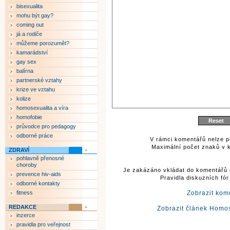
bisexualita
mohu být gay?
coming out
já a rodiče
můžeme porozumět?
kamarádství
gay sex
balírna
partnerské vztahy
krize ve vztahu
kolize
homosexualita a víra
homofobie
průvodce pro pedagogy
odborné práce
V rámci komentářů nelze p
Maximální počet znaků v k
ZDRAVÍ
pohlavně přenosné
choroby
Je zakázáno vkládat do komentářů 
prevence hiv-aids
Pravidla diskuzních fó
odborné kontakty
fitness
Zobrazit kom
REDAKCE
Zobrazit článek Homos
inzerce
pravidla pro veřejnost