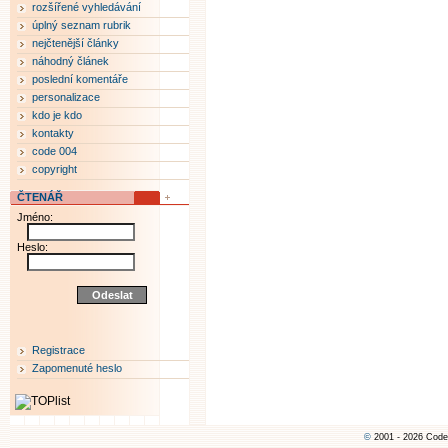
rozšířené vyhledávání
úplný seznam rubrik
nejčtenější články
náhodný článek
poslední komentáře
personalizace
kdo je kdo
kontakty
code 004
copyright
ČTENÁŘ
Jméno:
Heslo:
Registrace
Zapomenuté heslo
©
2001 - 2026 Code