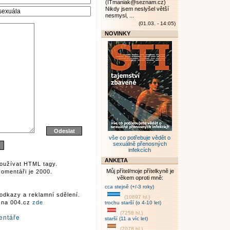
(ITmaniak@seznam.cz)
Nikdy jsem neslyšel větší
nesmysl, ...
(01.03. - 14:05)
NOVINKY
vše co potřebuje vědět o
sexuálně přenosných
infekcích
ANKETA
oužívat HTML tagy.
Můj přítel/moje přítelkyně je
omentáři je 2000.
věkem oproti mně:
cca stejně (+/-3 roky)
odkazy a reklamní sdělení.
(10697 hl.)
r na 004.cz
zde
trochu starší (o 4-10 let)
(7258 hl.)
entáře
starší (11 a víc let)
(7078 hl.)