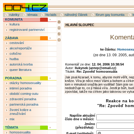
rubriky
témata
hiv/aids
náhodný článek
fórum gay komunita
KOMUNITA
kultura
HLAVNÍ SLOUPEC
registrované partnerství
Koment
ZÁBAVA
cestování
akce/reportáže
ke článku:
Homosexual
cofočno
(ze dne 13. 09. 2005, aut
hudba
autorská tvorba
Komentář ze dne:
12. 04. 2006 10:38:54
Autor:
llukynek (antep@email.cz)
queer literatura
Titulek:
Re: Zpověď homosexuála
Jak psal Azarael, k tomu, abyste mohl věřit, n
PORADNA
kněze. Víra je něco mezi Vámi a bohem a círke
otázky homosexuality
tom v minulosti snažila jen vydělat! Sám jste se
nedodržuje to, co jí hlásá víra. Jestli je bůh, b
intimní poradna
zpovídat, takže na církev jako takovou se vykašl
období coming-outu
zdravotní poradna
Reakce na k
partnerská poradna
"Re: Zpověď hom
životní kolize a
zneužívání
Napište aktuální
mix
číslo dne v měsíci:
Jméno
TÉMATA
(přezdívka):
homosexualita
E-mail (volitelné):