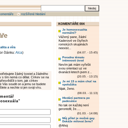
komentáře
rozšířené hledání
KOMENTÁŘE 004
Je homosexualita
normální?
áře
Vážený pane, žádní
Kaderové ve čtyřech
romských skupinách
ita a víra
neexist...
or článku:
Alca
)
(04.07. - 15:45)
Poradna tématu
intimnosti úvod
Nevím jak mám vyřešit
svou orientaci uz ve
dvanácti letech jsem z...
epotřebujete žádný kostel a žádného
(20.05. - 13:15)
v s tím nemá co dělat. Církev se na
 přesvědčil o tom, jak církev
Je mi 15 a mám chuť na
ude Vás soudit on a jemu se budete
spolužáka
ete a nechte si jen svoji víru.
Nijak, ženo.
(08.03. - 11:13)
omentář
Hledání partnera po
osexuála"
padesátce
No tak on každej není
gerontofil, že.....
(01.03. - 14:08)
Můj přítel je možná gay.
Dokáže milovat ženu?
@Ahoj