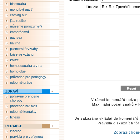
bisexualita
Titulek:
mohu být gay?
coming out
já a rodiče
můžeme porozumět?
kamarádství
gay sex
balírna
partnerské vztahy
krize ve vztahu
kolize
homosexualita a víra
homofobie
průvodce pro pedagogy
odborné práce
ZDRAVÍ
pohlavně přenosné
V rámci komentářů nelze p
choroby
Maximální počet znaků v k
prevence hiv-aids
odborné kontakty
fitness
Je zakázáno vkládat do komentářů 
Pravidla diskuzních fó
REDAKCE
inzerce
Zobrazit kom
pravidla pro veřejnost