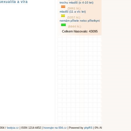
exualita a víra
trochu mladší (o 4-10 let)
(5861 hl.)
mladší (11 a víc let)
(5357 hl.)
nemám přítele nebo přítelkyni
(6844 hl.)
Celkem hlasovalo: 43095
004 /
bodyia.cz
| ISSN 1214-4452 |
Inzerujte na 004.cz
| Powered by
phpRS
| 0% AI