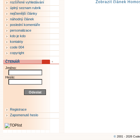
Zobrazit článek Homos
rozšířené vyhledávání
úplný seznam rubrik
nejčtenější články
náhodný článek
poslední komentáře
personalizace
kdo je kdo
kontakty
code 004
copyright
ČTENÁŘ
Jméno:
Heslo:
Registrace
Zapomenuté heslo
©
2001 - 2026 Code