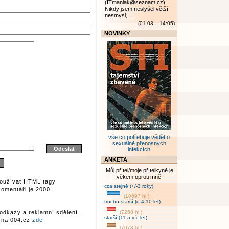
(ITmaniak@seznam.cz)
Nikdy jsem neslyšel větší
nesmysl, ...
(01.03. - 14:05)
NOVINKY
vše co potřebuje vědět o
sexuálně přenosných
infekcích
ANKETA
Můj přítel/moje přítelkyně je
věkem oproti mně:
oužívat HTML tagy.
cca stejně (+/-3 roky)
omentáři je 2000.
(10697 hl.)
trochu starší (o 4-10 let)
odkazy a reklamní sdělení.
(7258 hl.)
starší (11 a víc let)
r na 004.cz
zde
(7078 hl.)