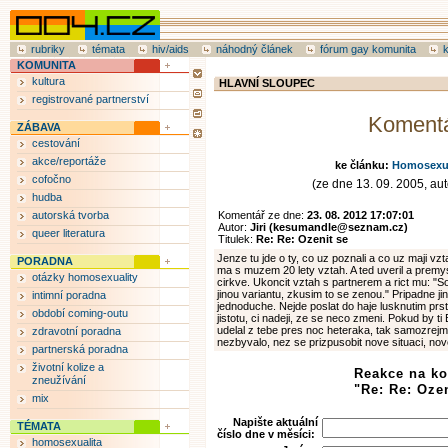
rubriky
témata
hiv/aids
náhodný článek
fórum gay komunita
KOMUNITA
kultura
HLAVNÍ SLOUPEC
registrované partnerství
Koment
ZÁBAVA
cestování
akce/reportáže
ke článku:
Homosexual
cofočno
(ze dne 13. 09. 2005, aut
hudba
autorská tvorba
Komentář ze dne:
23. 08. 2012 17:07:01
Autor:
Jiri (kesumandle@seznam.cz)
queer literatura
Titulek:
Re: Re: Ozenit se
Jenze tu jde o ty, co uz poznali a co uz maji v
PORADNA
ma s muzem 20 lety vztah. A ted uveril a premysl
otázky homosexuality
cirkve. Ukoncit vztah s partnerem a rict mu: "So
jinou variantu, zkusim to se zenou." Pripadne jin
intimní poradna
jednoduche. Nejde poslat do haje lusknutim prstu,
období coming-outu
jistotu, ci nadeji, ze se neco zmeni. Pokud by 
udelal z tebe pres noc heteraka, tak samozrejme 
zdravotní poradna
nezbyvalo, nez se prizpusobit nove situaci, nov
partnerská poradna
životní kolize a
Reakce na k
zneužívání
"Re: Re: Ozen
mix
Napište aktuální
TÉMATA
číslo dne v měsíci:
homosexualita