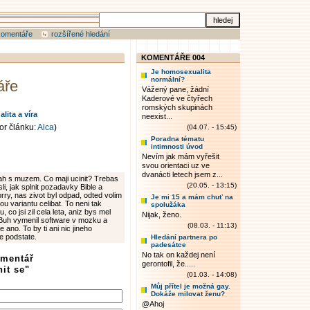
komentáře
rozšířené hledání
KOMENTÁŘE 004
Je homosexualita
normální?
áře
Vážený pane, žádní
Kaderové ve čtyřech
romských skupinách
ita a víra
neexist...
or článku:
Alca
)
(04.07. - 15:45)
Poradna tématu
intimnosti úvod
Nevím jak mám vyřešit
svou orientaci uz ve
dvanácti letech jsem z...
ztah s muzem. Co maji ucinit? Trebas
(20.05. - 13:15)
i, jak splnit pozadavky Bible a
rry, nas zivot byl odpad, odted volim
Je mi 15 a mám chuť na
ou variantu celibat. To neni tak
spolužáka
 co jsi zil cela leta, aniz bys mel
Nijak, ženo.
ti Buh vymenil software v mozku a
(08.03. - 11:13)
ano. To by ti ani nic jineho
e podstate.
Hledání partnera po
padesátce
No tak on každej není
omentář
gerontofil, že.....
it se"
(01.03. - 14:08)
Můj přítel je možná gay.
Dokáže milovat ženu?
@Ahoj