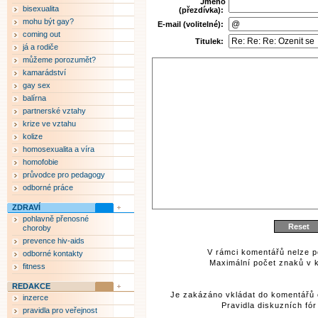
Jméno
bisexualita
(přezdívka):
mohu být gay?
E-mail (volitelné):
coming out
Titulek:
já a rodiče
můžeme porozumět?
kamarádství
gay sex
balírna
partnerské vztahy
krize ve vztahu
kolize
homosexualita a víra
homofobie
průvodce pro pedagogy
odborné práce
ZDRAVÍ
pohlavně přenosné
choroby
prevence hiv-aids
V rámci komentářů nelze p
odborné kontakty
Maximální počet znaků v k
fitness
REDAKCE
Je zakázáno vkládat do komentářů 
inzerce
Pravidla diskuzních fó
pravidla pro veřejnost