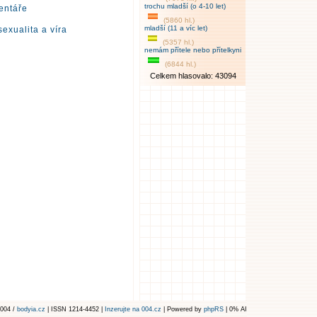
trochu mladší (o 4-10 let)
entáře
(5860 hl.)
mladší (11 a víc let)
exualita a víra
(5357 hl.)
nemám přítele nebo přítelkyni
(6844 hl.)
Celkem hlasovalo: 43094
004 /
bodyia.cz
| ISSN 1214-4452 |
Inzerujte na 004.cz
| Powered by
phpRS
| 0% AI