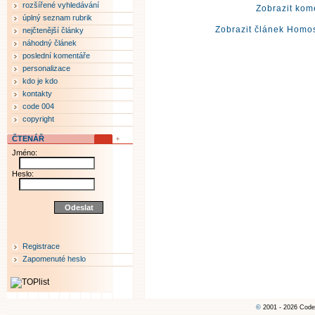
rozšířené vyhledávání
Zobrazit kom
úplný seznam rubrik
Zobrazit článek Homos
nejčtenější články
náhodný článek
poslední komentáře
personalizace
kdo je kdo
kontakty
code 004
copyright
ČTENÁŘ
Jméno:
Heslo:
Registrace
Zapomenuté heslo
©
2001 - 2026 Code