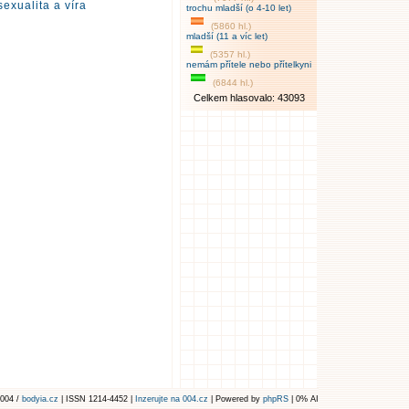
exualita a víra
trochu mladší (o 4-10 let)
(5860 hl.)
mladší (11 a víc let)
(5357 hl.)
nemám přítele nebo přítelkyni
(6844 hl.)
Celkem hlasovalo: 43093
004 /
bodyia.cz
| ISSN 1214-4452 |
Inzerujte na 004.cz
| Powered by
phpRS
| 0% AI