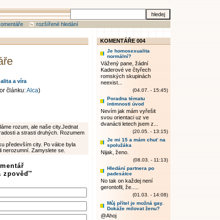
komentáře
rozšířené hledání
KOMENTÁŘE 004
Je homosexualita
normální?
áře
Vážený pane, žádní
Kaderové ve čtyřech
romských skupinách
ita a víra
neexist...
or článku:
Alca
)
(04.07. - 15:45)
Poradna tématu
intimnosti úvod
Nevím jak mám vyřešit
svou orientaci uz ve
dvanácti letech jsem z...
áme rozum, ale naše city.Jednat
(20.05. - 13:15)
 radosti a strasti druhých. Rozumem
Je mi 15 a mám chuť na
ku především city. Po válce byla
spolužáka
li nerozumní. Zamyslete se.
Nijak, ženo.
(08.03. - 11:13)
omentář
Hledání partnera po
a zpověď"
padesátce
No tak on každej není
gerontofil, že.....
(01.03. - 14:08)
Můj přítel je možná gay.
Dokáže milovat ženu?
@Ahoj