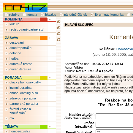
rubriky
témata
hiv/aids
náhodný článek
fórum gay komunita
KOMUNITA
kultura
HLAVNÍ SLOUPEC
registrované partnerství
Koment
ZÁBAVA
cestování
akce/reportáže
ke článku:
Homosexual
cofočno
(ze dne 13. 09. 2005, aut
hudba
autorská tvorba
Komentář ze dne:
19. 08. 2012 17:13:13
Autor:
Viktor
queer literatura
Titulek:
Re: Re: Re: Já a zpověď
Podle Huma nerozhoduje o tom, co říkáme a děl
PORADNA
odpovědně znamená zapojit do hry svůj cit pro
otázky homosexuality
nemůžeme zdůvodnit, jak máme jednat.
Nacisté zavraždili miliony židů – měli v nepořád
intimní poradna
spousta nacistů odsouzena, ale ne proto, že by
období coming-outu
zdravotní poradna
Reakce na k
partnerská poradna
"Re: Re: Re: Já 
životní kolize a
zneužívání
Napište aktuální
mix
číslo dne v měsíci:
Jméno
TÉMATA
(přezdívka):
homosexualita
E-mail (volitelné):