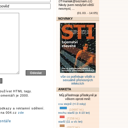
(ITmaniak@seznam.cz)
Nikdy jsem neslyšel větší
nesmysl, ...
(01.03. - 14:05)
NOVINKY
vše co potřebuje vědět o
sexuálně přenosných
infekcích
ANKETA
oužívat HTML tagy.
Můj přítel/moje přítelkyně je
omentáři je 2000.
věkem oproti mně:
cca stejně (+/-3 roky)
odkazy a reklamní sdělení.
(10697 hl.)
r na 004.cz
zde
trochu starší (o 4-10 let)
(7258 hl.)
entáře
starší (11 a víc let)
(7077 hl.)