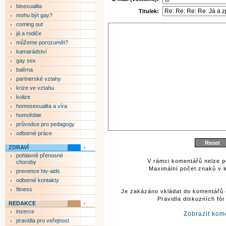
bisexualita
Titulek:
mohu být gay?
coming out
já a rodiče
můžeme porozumět?
kamarádství
gay sex
balírna
partnerské vztahy
krize ve vztahu
kolize
homosexualita a víra
homofobie
průvodce pro pedagogy
odborné práce
ZDRAVÍ
pohlavně přenosné
V rámci komentářů nelze p
choroby
Maximální počet znaků v k
prevence hiv-aids
odborné kontakty
fitness
Je zakázáno vkládat do komentářů 
Pravidla diskuzních fó
REDAKCE
inzerce
Zobrazit kom
pravidla pro veřejnost