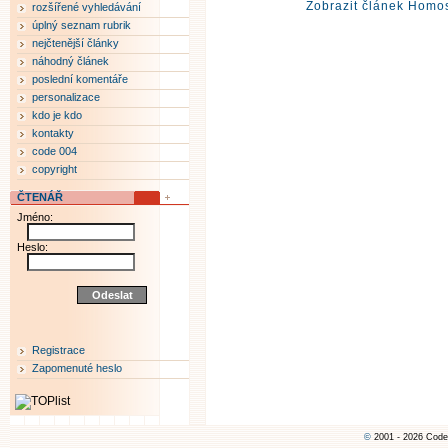
Zobrazit článek Homos
rozšířené vyhledávání
úplný seznam rubrik
nejčtenější články
náhodný článek
poslední komentáře
personalizace
kdo je kdo
kontakty
code 004
copyright
ČTENÁŘ
Jméno:
Heslo:
Registrace
Zapomenuté heslo
©
2001 - 2026 Code