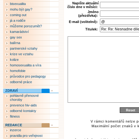
Napište aktuální
bisexualita
číslo dne v měsíci:
mohu být gay?
Jméno
coming out
(přezdívka):
já a rodiče
E-mail (volitelné):
můžeme porozumět?
Titulek:
kamarádství
gay sex
balírna
partnerské vztahy
krize ve vztahu
kolize
homosexualita a víra
homofobie
průvodce pro pedagogy
odborné práce
ZDRAVÍ
pohlavně přenosné
choroby
prevence hiv-aids
odborné kontakty
fitness
V rámci komentářů nelze p
REDAKCE
Maximální počet znaků v k
inzerce
pravidla pro veřejnost