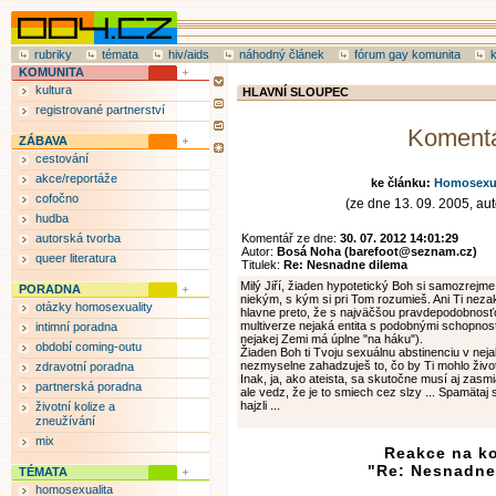
rubriky
témata
hiv/aids
náhodný článek
fórum gay komunita
KOMUNITA
kultura
HLAVNÍ SLOUPEC
registrované partnerství
Koment
ZÁBAVA
cestování
akce/reportáže
ke článku:
Homosexual
cofočno
(ze dne 13. 09. 2005, aut
hudba
autorská tvorba
Komentář ze dne:
30. 07. 2012 14:01:29
Autor:
Bosá Noha (barefoot@seznam.cz)
queer literatura
Titulek:
Re: Nesnadne dilema
Milý Jiří, žiaden hypotetický Boh si samozrejme 
PORADNA
niekým, s kým si pri Tom rozumieš. Ani Ti nez
otázky homosexuality
hlavne preto, že s najväčšou pravdepodobnosťou
multiverze nejaká entita s podobnými schopnos
intimní poradna
nejakej Zemi má úplne "na háku").
období coming-outu
Žiaden Boh ti Tvoju sexuálnu abstinenciu v neja
nezmyselne zahadzuješ to, čo by Ti mohlo život 
zdravotní poradna
Inak, ja, ako ateista, sa skutočne musí aj zas
partnerská poradna
ale vedz, že je to smiech cez slzy ... Spamätaj 
hajzli ...
životní kolize a
zneužívání
mix
Reakce na k
"Re: Nesnadne
TÉMATA
homosexualita