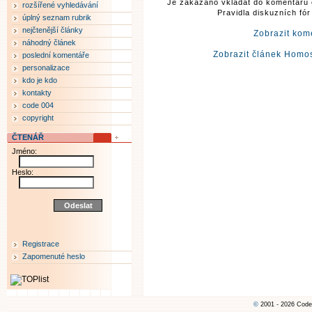
Je zakázáno vkládat do komentářů 
rozšířené vyhledávání
Pravidla diskuzních fó
úplný seznam rubrik
nejčtenější články
Zobrazit kom
náhodný článek
Zobrazit článek Homos
poslední komentáře
personalizace
kdo je kdo
kontakty
code 004
copyright
ČTENÁŘ
Jméno:
Heslo:
Registrace
Zapomenuté heslo
©
2001 - 2026 Code