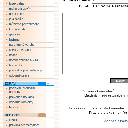
bisexualita
Titulek:
mohu být gay?
coming out
já a rodiče
můžeme porozumět?
kamarádství
gay sex
balírna
partnerské vztahy
krize ve vztahu
kolize
homosexualita a víra
homofobie
průvodce pro pedagogy
odborné práce
ZDRAVÍ
pohlavně přenosné
V rámci komentářů nelze p
choroby
Maximální počet znaků v k
prevence hiv-aids
odborné kontakty
fitness
Je zakázáno vkládat do komentářů 
Pravidla diskuzních fó
REDAKCE
inzerce
Zobrazit kom
pravidla pro veřejnost