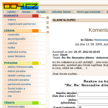
rubriky
témata
hiv/aids
náhodný článek
fórum gay komunita
KOMUNITA
kultura
HLAVNÍ SLOUPEC
registrované partnerství
Koment
ZÁBAVA
cestování
akce/reportáže
ke článku:
Homosexual
cofočno
(ze dne 13. 09. 2005, aut
hudba
autorská tvorba
Komentář ze dne:
24. 07. 2012 01:32:03
Autor:
David
queer literatura
Titulek:
Re: Re: Nesnadne dilema - dokonce
A s tím celibátem je to též složitější... Jeho kr
PORADNA
dobrovolný, podobně jako řehole například. Bu
otázky homosexuality
to ceny, stejně tak celibát... :-(
intimní poradna
Jinak docela souhlas...
období coming-outu
zdravotní poradna
Reakce na k
partnerská poradna
"Re: Re: Nesnadne dil
životní kolize a
zneužívání
Napište aktuální
mix
číslo dne v měsíci:
Jméno
TÉMATA
(přezdívka):
homosexualita
E-mail (volitelné):