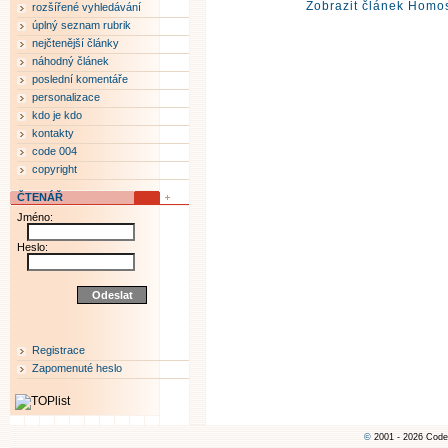
Zobrazit článek Homos
rozšířené vyhledávání
úplný seznam rubrik
nejčtenější články
náhodný článek
poslední komentáře
personalizace
kdo je kdo
kontakty
code 004
copyright
ČTENÁŘ
Jméno:
Heslo:
Registrace
Zapomenuté heslo
©
2001 - 2026 Code