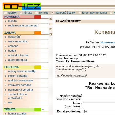
rubriky
témata
hiv/aids
náhodný článek
fórum gay komunita
KOMUNITA
kultura
HLAVNÍ SLOUPEC
registrované partnerství
Koment
ZÁBAVA
cestování
akce/reportáže
ke článku:
Homosexual
cofočno
(ze dne 13. 09. 2005, aut
hudba
autorská tvorba
Komentář ze dne:
08. 07. 2012 00:10:20
Autor:
houseboy
queer literatura
Titulek:
Re: Nesnadne dilema
já teda osodně křesťan nejsem, ale...
PORADNA
říká vám něco Logos? ;)
otázky homosexuality
http://logos-brno.stud.cz/
intimní poradna
období coming-outu
Reakce na k
zdravotní poradna
"Re: Nesnadne
partnerská poradna
životní kolize a
Napište aktuální
zneužívání
číslo dne v měsíci:
mix
Jméno
(přezdívka):
TÉMATA
E-mail (volitelné):
homosexualita