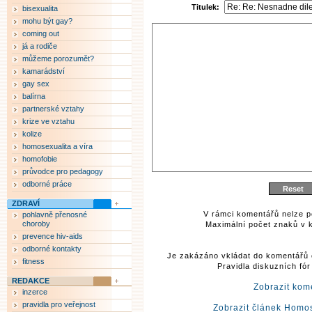
Titulek:
bisexualita
mohu být gay?
coming out
já a rodiče
můžeme porozumět?
kamarádství
gay sex
balírna
partnerské vztahy
krize ve vztahu
kolize
homosexualita a víra
homofobie
průvodce pro pedagogy
odborné práce
ZDRAVÍ
V rámci komentářů nelze p
pohlavně přenosné
choroby
Maximální počet znaků v k
prevence hiv-aids
odborné kontakty
Je zakázáno vkládat do komentářů 
fitness
Pravidla diskuzních fó
REDAKCE
Zobrazit kom
inzerce
pravidla pro veřejnost
Zobrazit článek Homos