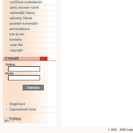
rozšířené vyhledávání
úplný seznam rubrik
nejčtenější články
náhodný článek
poslední komentáře
personalizace
kdo je kdo
kontakty
code 004
copyright
ČTENÁŘ
Jméno:
Heslo:
Registrace
Zapomenuté heslo
©
2001 - 2026 Code