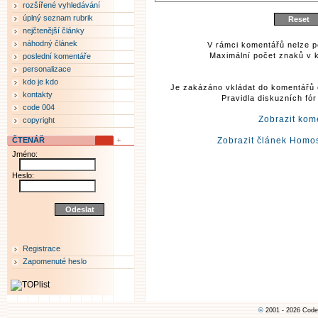
rozšířené vyhledávání
úplný seznam rubrik
nejčtenější články
náhodný článek
V rámci komentářů nelze p
Maximální počet znaků v k
poslední komentáře
personalizace
kdo je kdo
Je zakázáno vkládat do komentářů 
kontakty
Pravidla diskuzních fó
code 004
Zobrazit kom
copyright
ČTENÁŘ
Zobrazit článek Homos
Jméno:
Heslo:
Registrace
Zapomenuté heslo
©
2001 - 2026 Code