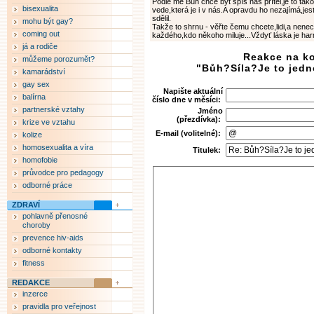
Podle mě Bůh chce být spíš náš přítel,je to tak
bisexualita
vede,která je i v nás.A opravdu ho nezajímá,jest
sdělil.
mohu být gay?
Takže to shrnu - věřte čemu chcete,lidi,a nenec
coming out
každého,kdo někoho miluje...Vždyť láska je har
já a rodiče
Reakce na k
můžeme porozumět?
"Bůh?Síla?Je to jedno
kamarádství
gay sex
Napište aktuální
balírna
číslo dne v měsíci:
partnerské vztahy
Jméno
(přezdívka):
krize ve vztahu
E-mail (volitelné):
kolize
homosexualita a víra
Titulek:
homofobie
průvodce pro pedagogy
odborné práce
ZDRAVÍ
pohlavně přenosné
choroby
prevence hiv-aids
odborné kontakty
fitness
REDAKCE
inzerce
pravidla pro veřejnost