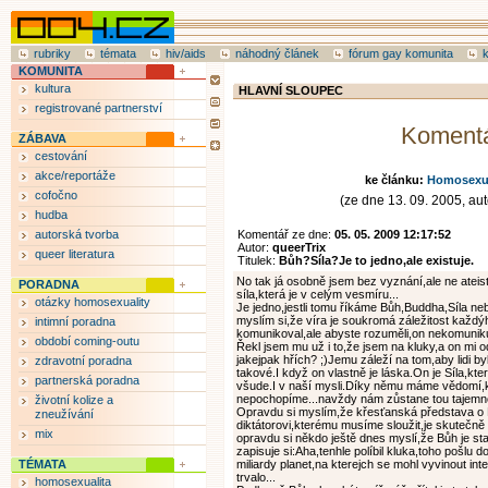
rubriky
témata
hiv/aids
náhodný článek
fórum gay komunita
KOMUNITA
kultura
HLAVNÍ SLOUPEC
registrované partnerství
Koment
ZÁBAVA
cestování
akce/reportáže
ke článku:
Homosexual
cofočno
(ze dne 13. 09. 2005, aut
hudba
autorská tvorba
Komentář ze dne:
05. 05. 2009 12:17:52
Autor:
queerTrix
queer literatura
Titulek:
Bůh?Síla?Je to jedno,ale existuje.
No tak já osobně jsem bez vyznání,ale ne ateist
PORADNA
síla,která je v celým vesmíru...
otázky homosexuality
Je jedno,jestli tomu říkáme Bůh,Buddha,Síla nebo 
myslím si,že víra je soukromá záležitost každ
intimní poradna
komunikoval,ale abyste rozuměli,on nekomunikuj
období coming-outu
Řekl jsem mu už i to,že jsem na kluky,a on mi o
jakejpak hřích? ;)Jemu záleží na tom,aby lidi by
zdravotní poradna
takové.I když on vlastně je láska.On je Síla,k
partnerská poradna
všude.I v naší mysli.Díky němu máme vědomí,k
nepochopíme...navždy nám zůstane tou tajemnou
životní kolize a
Opravdu si myslím,že křesťanská představa o
zneužívání
diktátorovi,kterému musíme sloužit,je skuteč
mix
opravdu si někdo ještě dnes myslí,že Bůh je st
zapisuje si:Aha,tenhle políbil kluka,toho pošlu 
TÉMATA
miliardy planet,na kterejch se mohl vyvinout inte
trvalo...
homosexualita