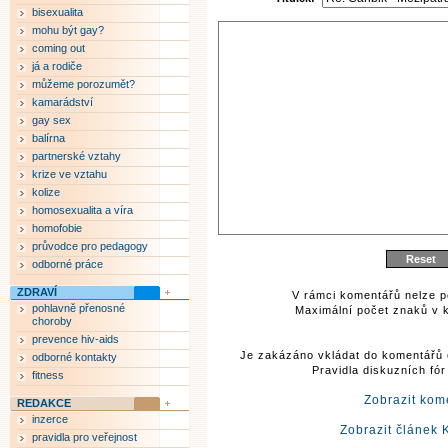
bisexualita
mohu být gay?
coming out
já a rodiče
můžeme porozumět?
kamarádství
gay sex
balírna
partnerské vztahy
krize ve vztahu
kolize
homosexualita a víra
homofobie
průvodce pro pedagogy
odborné práce
ZDRAVÍ
V rámci komentářů nelze p
pohlavně přenosné
Maximální počet znaků v k
choroby
prevence hiv-aids
Je zakázáno vkládat do komentářů 
odborné kontakty
Pravidla diskuzních fó
fitness
Zobrazit kom
REDAKCE
inzerce
Zobrazit článek 
pravidla pro veřejnost