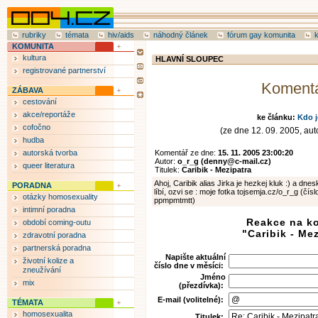
rubriky
témata
hiv/aids
náhodný článek
fórum gay komunita
KOMUNITA
kultura
HLAVNÍ SLOUPEC
registrované partnerství
Koment
ZÁBAVA
cestování
akce/reportáže
ke článku:
Kdo j
cofočno
(ze dne 12. 09. 2005, auto
hudba
autorská tvorba
Komentář ze dne:
15. 11. 2005 23:00:20
Autor:
o_r_g (denny@c-mail.cz)
queer literatura
Titulek:
Caribik - Mezipatra
Ahoj, Caribik alias Jirka je hezkej kluk :) a dn
PORADNA
líbí, ozvi se : moje fotka tojsemja.cz/o_r_g (čís
otázky homosexuality
ppmpmtmtt)
intimní poradna
Reakce na k
období coming-outu
"Caribik - Me
zdravotní poradna
partnerská poradna
Napište aktuální
životní kolize a
číslo dne v měsíci:
zneužívání
Jméno
mix
(přezdívka):
E-mail (volitelné):
TÉMATA
homosexualita
Titulek: