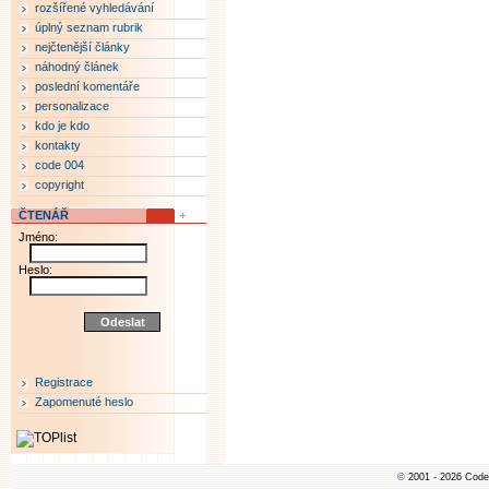
rozšířené vyhledávání
úplný seznam rubrik
nejčtenější články
náhodný článek
poslední komentáře
personalizace
kdo je kdo
kontakty
code 004
copyright
ČTENÁŘ
Jméno:
Heslo:
Registrace
Zapomenuté heslo
©
2001 - 2026 Code