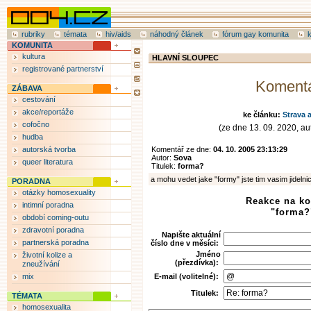
rubriky
témata
hiv/aids
náhodný článek
fórum gay komunita
KOMUNITA
kultura
HLAVNÍ SLOUPEC
registrované partnerství
Koment
ZÁBAVA
cestování
akce/reportáže
ke článku:
Strava a
cofočno
(ze dne 13. 09. 2020, auto
hudba
autorská tvorba
Komentář ze dne:
04. 10. 2005 23:13:29
Autor:
Sova
queer literatura
Titulek:
forma?
a mohu vedet jake "formy" jste tim vasim jideln
PORADNA
otázky homosexuality
Reakce na k
intimní poradna
"forma?
období coming-outu
zdravotní poradna
Napište aktuální
partnerská poradna
číslo dne v měsíci:
Jméno
životní kolize a
(přezdívka):
zneužívání
mix
E-mail (volitelné):
Titulek:
TÉMATA
homosexualita