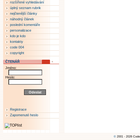
rozšířené vyhledávání
úplný seznam rubrik
nejčtenější články
náhodný článek
poslední komentáře
personalizace
kdo je kdo
kontakty
code 004
copyright
ČTENÁŘ
Jméno:
Heslo:
Registrace
Zapomenuté heslo
©
2001 - 2026 Code