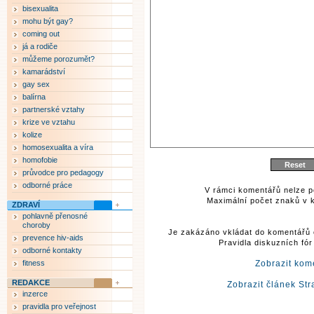
bisexualita
mohu být gay?
coming out
já a rodiče
můžeme porozumět?
kamarádství
gay sex
balírna
partnerské vztahy
krize ve vztahu
kolize
homosexualita a víra
homofobie
průvodce pro pedagogy
odborné práce
V rámci komentářů nelze p
Maximální počet znaků v k
ZDRAVÍ
pohlavně přenosné
choroby
Je zakázáno vkládat do komentářů 
prevence hiv-aids
Pravidla diskuzních fó
odborné kontakty
fitness
Zobrazit kom
REDAKCE
Zobrazit článek Str
inzerce
pravidla pro veřejnost