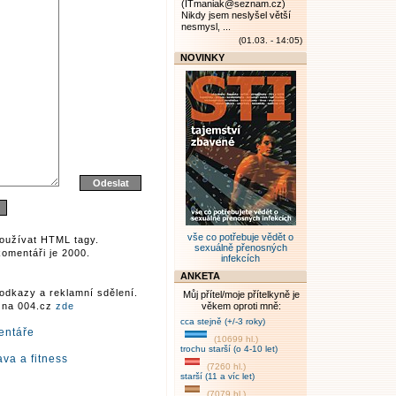
(ITmaniak@seznam.cz)
Nikdy jsem neslyšel větší
nesmysl, ...
(01.03. - 14:05)
NOVINKY
vše co potřebuje vědět o
oužívat HTML tagy.
sexuálně přenosných
omentáři je 2000.
infekcích
ANKETA
odkazy a reklamní sdělení.
Můj přítel/moje přítelkyně je
r na 004.cz
zde
věkem oproti mně:
cca stejně (+/-3 roky)
entáře
(10699 hl.)
trochu starší (o 4-10 let)
ava a fitness
(7260 hl.)
starší (11 a víc let)
(7079 hl.)