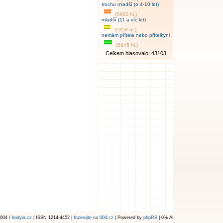
trochu mladší (o 4-10 let)
(5862 hl.)
mladší (11 a víc let)
(5358 hl.)
nemám přítele nebo přítelkyni
(6845 hl.)
Celkem hlasovalo: 43103
004 /
bodyia.cz
| ISSN 1214-4452 |
Inzerujte na 004.cz
| Powered by
phpRS
| 0% AI