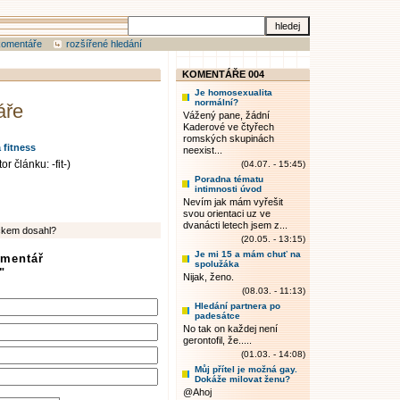
komentáře
rozšířené hledání
KOMENTÁŘE 004
Je homosexualita
normální?
áře
Vážený pane, žádní
Kaderové ve čtyřech
romských skupinách
 fitness
neexist...
r článku: -fit-)
(04.07. - 15:45)
Poradna tématu
intimnosti úvod
Nevím jak mám vyřešit
svou orientaci uz ve
dvanácti letech jsem z...
ickem dosahl?
(20.05. - 13:15)
Je mi 15 a mám chuť na
omentář
spolužáka
"
Nijak, ženo.
(08.03. - 11:13)
Hledání partnera po
padesátce
No tak on každej není
gerontofil, že.....
(01.03. - 14:08)
Můj přítel je možná gay.
Dokáže milovat ženu?
@Ahoj