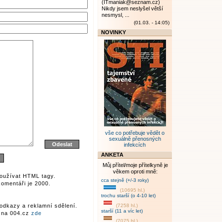
(ITmaniak@seznam.cz)
Nikdy jsem neslyšel větší
nesmysl, ...
(01.03. - 14:05)
NOVINKY
vše co potřebuje vědět o
sexuálně přenosných
infekcích
ANKETA
Můj přítel/moje přítelkyně je
věkem oproti mně:
oužívat HTML tagy.
cca stejně (+/-3 roky)
omentáři je 2000.
(10695 hl.)
trochu starší (o 4-10 let)
odkazy a reklamní sdělení.
(7258 hl.)
starší (11 a víc let)
r na 004.cz
zde
(7075 hl.)