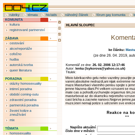
rubriky
témata
hiv/aids
náhodný článek
fórum gay komunita
KOMUNITA
kultura
HLAVNÍ SLOUPEC
registrované partnerství
Koment
ZÁBAVA
cestování
akce/reportáže
ke článku:
Mastu
cofočno
(ze dne 26. 04. 2019, auto
hudba
autorská tvorba
Komentář ze dne:
26. 02. 2006 12:17:46
Autor:
lenka (lsykorova@yahoo.co.uk)
queer literatura
Titulek:
Misto lubrikacniho gelu nebo vazeliny pouzijte 
PORADNA
vareni.absolutne nedrazdi,ani nijak extremne 
otázky homosexuality
maze.Masturbaci vlastniho penisu spojte s jem
jemne hlazena dlani.Pri velkem vzruseni se muze
intimní poradna
mate cas a pohodli,vychunejte orgasmus tim,ze 
období coming-outu
masturbovat az do okamziku nejvetsiho vzruseni
cast bricha a zacnete nanovo.Nejprve jemne,pak
zdravotní poradna
muze,kteri nemaji potize s udrzenim sve erekce
partnerská poradna
životní kolize a
Reakce na k
zneužívání
""
mix
Napište aktuální
TÉMATA
číslo dne v měsíci:
homosexualita