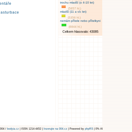
trochu mladší (o 4-10 let)
entáře
(5857 hl.)
mladší (11 a víc let)
Masturbace
(5356 hl.)
nemám přítele nebo přítelkyni
(6844 hl.)
Celkem hlasovalo: 43085
004 /
bodyia.cz
| ISSN 1214-4452 |
Inzerujte na 004.cz
| Powered by
phpRS
| 0% AI