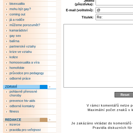
Jméno
bisexualita
(přezdívka):
mohu být gay?
E-mail (volitelné):
coming out
Titulek:
já a rodiče
můžeme porozumět?
kamarádství
gay sex
balírna
partnerské vztahy
krize ve vztahu
kolize
homosexualita a víra
homofobie
průvodce pro pedagogy
odborné práce
ZDRAVÍ
pohlavně přenosné
choroby
prevence hiv-aids
V rámci komentářů nelze p
odborné kontakty
Maximální počet znaků v k
fitness
REDAKCE
Je zakázáno vkládat do komentářů 
inzerce
Pravidla diskuzních fó
pravidla pro veřejnost