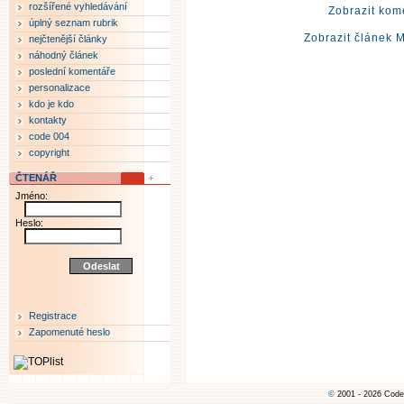
rozšířené vyhledávání
Zobrazit kom
úplný seznam rubrik
Zobrazit článek 
nejčtenější články
náhodný článek
poslední komentáře
personalizace
kdo je kdo
kontakty
code 004
copyright
ČTENÁŘ
Jméno:
Heslo:
Registrace
Zapomenuté heslo
©
2001 - 2026 Code