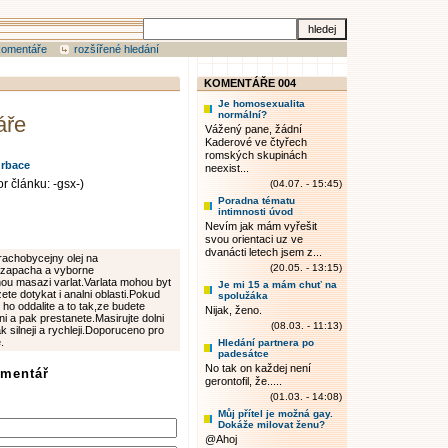
komentáře
rozšířené hledání
KOMENTÁŘE 004
Je homosexualita
normální?
áře
Vážený pane, žádní
Kaderové ve čtyřech
romských skupinách
rbace
neexist...
r článku: -gsx-)
(04.07. - 15:45)
Poradna tématu
intimnosti úvod
Nevím jak mám vyřešit
svou orientaci uz ve
dvanácti letech jsem z...
prachobycejny olej na
(20.05. - 13:15)
nezapacha a vyborne
nou masazi varlat.Varlata mohou byt
Je mi 15 a mám chuť na
te dotykat i analni oblasti.Pokud
spolužáka
ho oddalite a to tak,ze budete
Nijak, ženo.
 a pak prestanete.Masirujte dolni
(08.03. - 11:13)
 silneji a rychleji.Doporuceno pro
.
Hledání partnera po
padesátce
No tak on každej není
omentář
gerontofil, že.....
(01.03. - 14:08)
Můj přítel je možná gay.
Dokáže milovat ženu?
@Ahoj