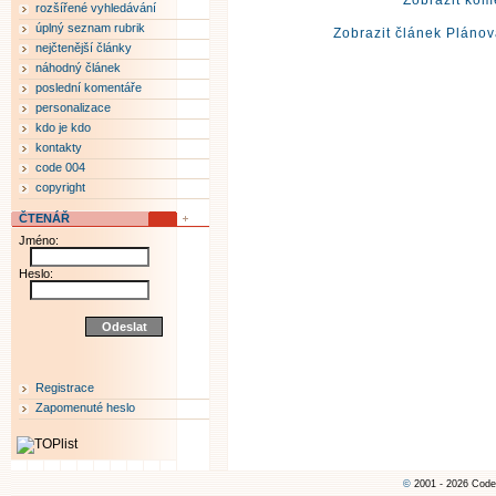
Zobrazit kom
rozšířené vyhledávání
úplný seznam rubrik
Zobrazit článek Plánov
nejčtenější články
náhodný článek
poslední komentáře
personalizace
kdo je kdo
kontakty
code 004
copyright
ČTENÁŘ
Jméno:
Heslo:
Registrace
Zapomenuté heslo
©
2001 - 2026 Code