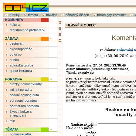
rubriky
témata
hiv/aids
náhodný článek
fórum gay komunita
KOMUNITA
kultura
HLAVNÍ SLOUPEC
registrované partnerství
Koment
ZÁBAVA
cestování
akce/reportáže
ke článku:
Plánování 
cofočno
(ze dne 30. 06. 2019, auto
hudba
autorská tvorba
Komentář ze dne:
27. 04. 2018 13:36:49
Autor:
hirameki (hirameki2@centrum.cz)
queer literatura
Titulek:
exactly so
přesně. se mnou to bylo taky tak.
PORADNA
nejprve krátký heterosexuální vztah v devatenác
otázky homosexuality
hetero-manželství, díky jemuž mám teď dva klu
starou byl ale nadlidský výkon, leč podařilo se.
intimní poradna
jemuž bych se mohl otevřít-obrazně i doslova. s
období coming-outu
patnáct let s druhým. teď už jsme staří a můžem
jen tak pro informaci.
zdravotní poradna
partnerská poradna
Reakce na k
životní kolize a
"exactly 
zneužívání
mix
Napište aktuální
číslo dne v měsíci:
TÉMATA
Jméno
homosexualita