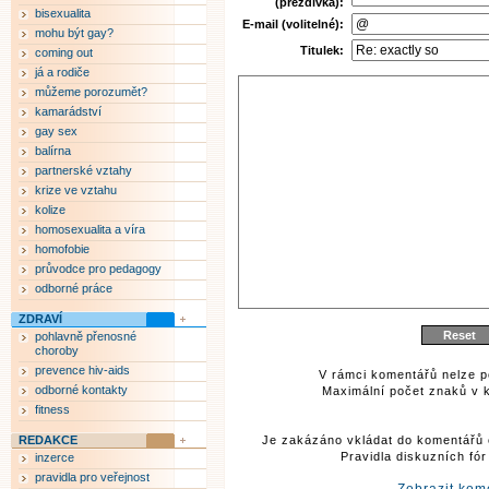
(přezdívka):
bisexualita
E-mail (volitelné):
mohu být gay?
Titulek:
coming out
já a rodiče
můžeme porozumět?
kamarádství
gay sex
balírna
partnerské vztahy
krize ve vztahu
kolize
homosexualita a víra
homofobie
průvodce pro pedagogy
odborné práce
ZDRAVÍ
pohlavně přenosné
choroby
prevence hiv-aids
V rámci komentářů nelze p
odborné kontakty
Maximální počet znaků v k
fitness
REDAKCE
Je zakázáno vkládat do komentářů 
Pravidla diskuzních fó
inzerce
pravidla pro veřejnost