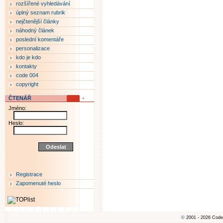
rozšířené vyhledávání
úplný seznam rubrik
nejčtenější články
náhodný článek
poslední komentáře
personalizace
kdo je kdo
kontakty
code 004
copyright
ČTENÁŘ
Jméno:
Heslo:
Registrace
Zapomenuté heslo
©
2001 - 2026 Code