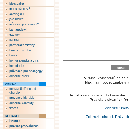
bisexualita
mohu být gay?
coming out
já a rodiče
můžeme porozumět?
kamarádství
gay sex
balírna
partnerské vztahy
krize ve vztahu
kolize
homosexualita a víra
homofobie
průvodce pro pedagogy
odborné práce
V rámci komentářů nelze p
Maximální počet znaků v k
ZDRAVÍ
pohlavně přenosné
choroby
Je zakázáno vkládat do komentářů 
prevence hiv-aids
Pravidla diskuzních fó
odborné kontakty
fitness
Zobrazit kom
REDAKCE
Zobrazit článek Průvo
inzerce
pravidla pro veřejnost