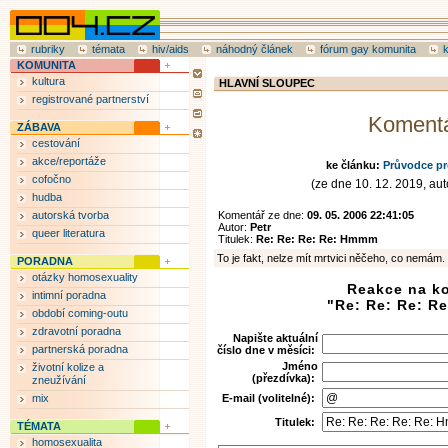
rubriky
témata
hiv/aids
náhodný článek
fórum gay komunita
KOMUNITA
kultura
HLAVNÍ SLOUPEC
registrované partnerství
Koment
ZÁBAVA
cestování
akce/reportáže
ke článku:
Průvodce p
cofočno
(ze dne 10. 12. 2019, auto
hudba
autorská tvorba
Komentář ze dne:
09. 05. 2006 22:41:05
Autor:
Petr
queer literatura
Titulek:
Re: Re: Re: Re: Hmmm
To je fakt, nelze mít mrtvici něčeho, co nemám. 
PORADNA
otázky homosexuality
Reakce na k
intimní poradna
"Re: Re: Re: R
období coming-outu
zdravotní poradna
Napište aktuální
partnerská poradna
číslo dne v měsíci:
Jméno
životní kolize a
(přezdívka):
zneužívání
mix
E-mail (volitelné):
Titulek:
TÉMATA
homosexualita