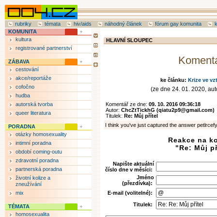
rubriky
témata
hiv/aids
náhodný článek
fórum gay komunita
KOMUNITA
kultura
HLAVNÍ SLOUPEC
registrované partnerství
Koment
ZÁBAVA
cestování
akce/reportáže
ke článku:
Krize ve vz
cofočno
(ze dne 24. 01. 2020, auto
hudba
autorská tvorba
Komentář ze dne:
09. 10. 2016 09:36:18
Autor:
ChcZtTickhG (qiatu2p9@gmail.com)
queer literatura
Titulek:
Re: Můj přítel
I think you've just captured the answer petlrcef
PORADNA
otázky homosexuality
Reakce na k
intimní poradna
"Re: Můj př
období coming-outu
zdravotní poradna
Napište aktuální
partnerská poradna
číslo dne v měsíci:
Jméno
životní kolize a
(přezdívka):
zneužívání
mix
E-mail (volitelné):
Titulek:
TÉMATA
homosexualita