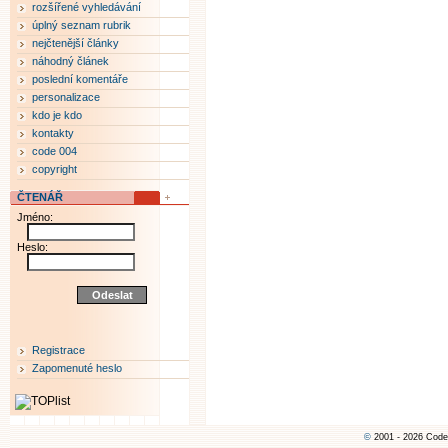
rozšířené vyhledávání
úplný seznam rubrik
nejčtenější články
náhodný článek
poslední komentáře
personalizace
kdo je kdo
kontakty
code 004
copyright
ČTENÁŘ
Jméno:
Heslo:
Registrace
Zapomenuté heslo
©
2001 - 2026 Code