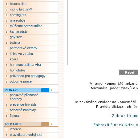
bisexualita
mohu být gay?
coming out
já a rodiče
můžeme porozumět?
kamarádství
gay sex
balírna
partnerské vztahy
krize ve vztahu
kolize
homosexualita a víra
homofobie
průvodce pro pedagogy
odborné práce
V rámci komentářů nelze p
Maximální počet znaků v k
ZDRAVÍ
pohlavně přenosné
choroby
Je zakázáno vkládat do komentářů 
prevence hiv-aids
Pravidla diskuzních fó
odborné kontakty
fitness
Zobrazit kom
REDAKCE
Zobrazit článek Krize 
inzerce
pravidla pro veřejnost