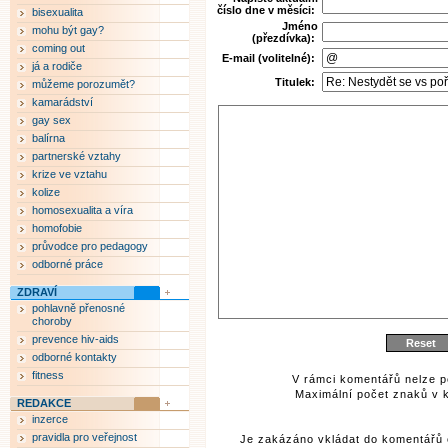
číslo dne v měsíci:
bisexualita
Jméno
mohu být gay?
(přezdívka):
coming out
E-mail (volitelné):
já a rodiče
Titulek:
můžeme porozumět?
kamarádství
gay sex
balírna
partnerské vztahy
krize ve vztahu
kolize
homosexualita a víra
homofobie
průvodce pro pedagogy
odborné práce
ZDRAVÍ
pohlavně přenosné
choroby
prevence hiv-aids
odborné kontakty
fitness
V rámci komentářů nelze p
Maximální počet znaků v k
REDAKCE
inzerce
pravidla pro veřejnost
Je zakázáno vkládat do komentářů 