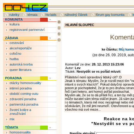
rubriky
témata
hiv/aids
náhodný článek
fórum gay komunita
KOMUNITA
kultura
HLAVNÍ SLOUPEC
registrované partnerství
Koment
ZÁBAVA
cestování
akce/reportáže
ke článku:
Můj kamar
cofočno
(ze dne 26. 09. 2019, auto
hudba
autorská tvorba
Komentář ze dne:
28. 12. 2013 15:23:06
Autor:
Lev
queer literatura
Titulek:
Nestydět se vs pořád mluvit
Přátelství není opravdový lidský cit? :D
PORADNA
Jinak k tématu: Myslím, že je rozdíl mezi tím "ne
otázky homosexuality
mluvit o svých klucích". Pokud dotyčný opravd
potom je pochopitelné, že je to pro druhou stra
intimní poradna
řeči (ani hetero, ani homo) pořád poslouchat.
období coming-outu
Myslím ale, že se to dá příteli říci, a ten by mě
může tazatel sám téma stáčet jinam. Já sám jse
zdravotní poradna
i o tématech, která mě moc nezajímají nebo mě z
partnerská poradna
očekávám, že mě jimi neumoří. Otevřenosti a upř
všechno má své meze...
životní kolize a
zneužívání
Reakce na k
mix
"Nestydět se vs p
TÉMATA
homosexualita
Napište aktuální