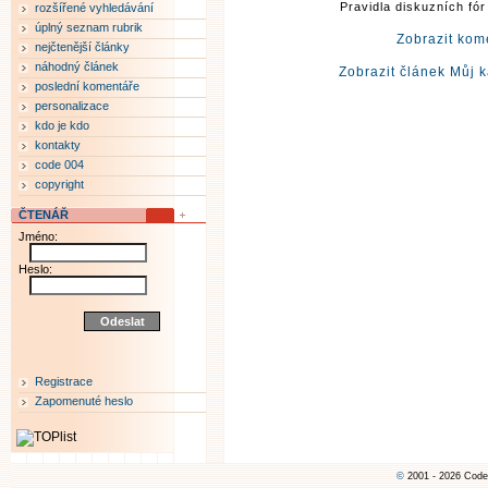
Pravidla diskuzních fó
rozšířené vyhledávání
úplný seznam rubrik
Zobrazit kom
nejčtenější články
náhodný článek
Zobrazit článek Můj 
poslední komentáře
personalizace
kdo je kdo
kontakty
code 004
copyright
ČTENÁŘ
Jméno:
Heslo:
Registrace
Zapomenuté heslo
©
2001 - 2026 Code