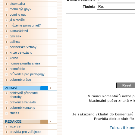
bisexualita
Titulek:
mohu být gay?
coming out
já a rodiče
můžeme porozumět?
kamarádství
gay sex
balírna
partnerské vztahy
krize ve vztahu
kolize
homosexualita a víra
homofobie
průvodce pro pedagogy
odborné práce
ZDRAVÍ
pohlavně přenosné
V rámci komentářů nelze p
choroby
Maximální počet znaků v k
prevence hiv-aids
odborné kontakty
fitness
Je zakázáno vkládat do komentářů 
Pravidla diskuzních fó
REDAKCE
inzerce
Zobrazit kom
pravidla pro veřejnost