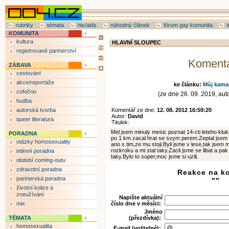
rubriky
témata
hiv/aids
náhodný článek
fórum gay komunita
KOMUNITA
kultura
HLAVNÍ SLOUPEC
registrované partnerství
Koment
ZÁBAVA
cestování
akce/reportáže
ke článku:
Můj kamar
cofočno
(ze dne 26. 09. 2019, auto
hudba
autorská tvorba
Komentář ze dne:
12. 08. 2012 16:59:20
Autor:
David
queer literatura
Titulek:
Mel jsem minuly mesic poznat 14-cti leteho kluk
PORADNA
po 1 km zacal hrat se svym perem.Zeptal jsem
otázky homosexuality
ano s tim,ze mu stoji.Byli jsme v lese,tak jsem 
rozkroku a mi stal taky.Zacli jsme se libat a p
intimní poradna
taky.Bylo to super,moc jsme si uzili.
období coming-outu
zdravotní poradna
Reakce na k
partnerská poradna
""
životní kolize a
zneužívání
Napište aktuální
mix
číslo dne v měsíci:
Jméno
TÉMATA
(přezdívka):
homosexualita
E-mail (volitelné):