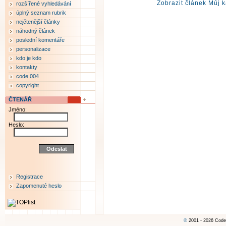
Zobrazit článek Můj 
rozšířené vyhledávání
úplný seznam rubrik
nejčtenější články
náhodný článek
poslední komentáře
personalizace
kdo je kdo
kontakty
code 004
copyright
ČTENÁŘ
Jméno:
Heslo:
Registrace
Zapomenuté heslo
©
2001 - 2026 Code