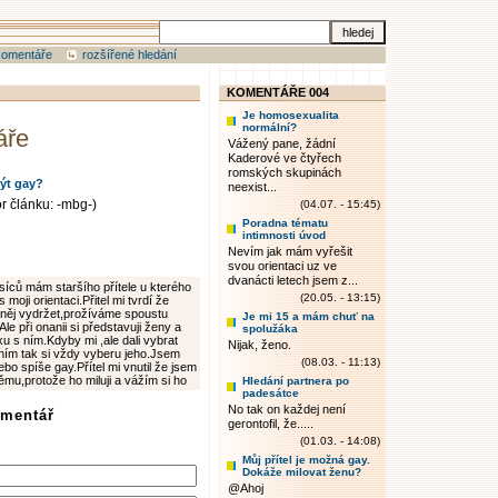
komentáře
rozšířené hledání
KOMENTÁŘE 004
Je homosexualita
normální?
áře
Vážený pane, žádní
Kaderové ve čtyřech
romských skupinách
ýt gay?
neexist...
or článku: -mbg-)
(04.07. - 15:45)
Poradna tématu
intimnosti úvod
Nevím jak mám vyřešit
svou orientaci uz ve
dvanácti letech jsem z...
síců mám staršího přítele u kterého
(20.05. - 13:15)
moji orientaci.Přitel mi tvrdí že
 něj vydržet,prožíváme spoustu
Je mi 15 a mám chuť na
Ale při onanii si představuji ženy a
spolužáka
u s ním.Kdyby mi ,ale dali vybrat
Nijak, ženo.
ním tak si vždy vyberu jeho.Jsem
(08.03. - 11:13)
ebo spíše gay.Přítel mi vnutil že jsem
 němu,protože ho miluji a vážím si ho
Hledání partnera po
padesátce
No tak on každej není
omentář
gerontofil, že.....
"
(01.03. - 14:08)
Můj přítel je možná gay.
Dokáže milovat ženu?
@Ahoj