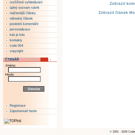
rozšířené vyhledávání
Zobrazit kom
úplný seznam rubrik
Zobrazit článek M
nejčtenější články
náhodný článek
poslední komentáře
personalizace
kdo je kdo
kontakty
code 004
copyright
ČTENÁŘ
Jméno:
Heslo:
Registrace
Zapomenuté heslo
©
2001 - 2026 Code