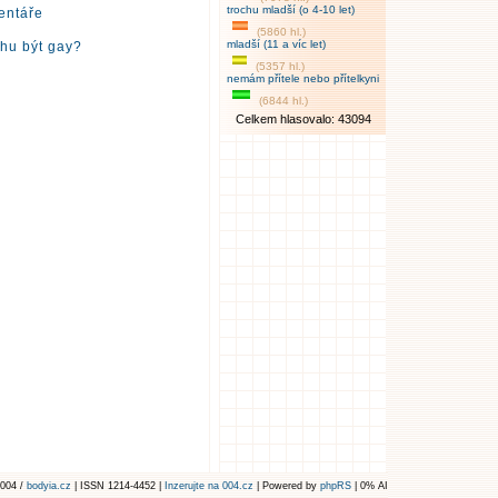
trochu mladší (o 4-10 let)
entáře
(5860 hl.)
mladší (11 a víc let)
ohu být gay?
(5357 hl.)
nemám přítele nebo přítelkyni
(6844 hl.)
Celkem hlasovalo: 43094
004 /
bodyia.cz
| ISSN 1214-4452 |
Inzerujte na 004.cz
| Powered by
phpRS
| 0% AI