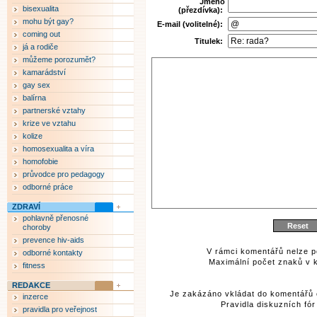
Jméno
bisexualita
(přezdívka):
mohu být gay?
E-mail (volitelné):
coming out
Titulek:
já a rodiče
můžeme porozumět?
kamarádství
gay sex
balírna
partnerské vztahy
krize ve vztahu
kolize
homosexualita a víra
homofobie
průvodce pro pedagogy
odborné práce
ZDRAVÍ
pohlavně přenosné
choroby
prevence hiv-aids
V rámci komentářů nelze p
odborné kontakty
Maximální počet znaků v k
fitness
REDAKCE
Je zakázáno vkládat do komentářů 
inzerce
Pravidla diskuzních fó
pravidla pro veřejnost