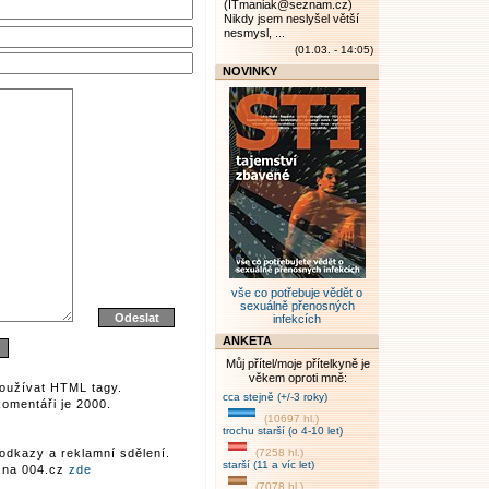
(ITmaniak@seznam.cz)
Nikdy jsem neslyšel větší
nesmysl, ...
(01.03. - 14:05)
NOVINKY
vše co potřebuje vědět o
sexuálně přenosných
infekcích
ANKETA
Můj přítel/moje přítelkyně je
věkem oproti mně:
oužívat HTML tagy.
cca stejně (+/-3 roky)
omentáři je 2000.
(10697 hl.)
trochu starší (o 4-10 let)
odkazy a reklamní sdělení.
(7258 hl.)
starší (11 a víc let)
r na 004.cz
zde
(7078 hl.)