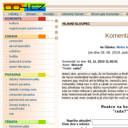
rubriky
témata
hiv/aids
náhodný článek
fórum gay komunita
KOMUNITA
kultura
HLAVNÍ SLOUPEC
registrované partnerství
Koment
ZÁBAVA
cestování
akce/reportáže
ke článku:
Mohu b
cofočno
(ze dne 26. 06. 2019, aut
hudba
autorská tvorba
Komentář ze dne:
01. 11. 2010 11:26:01
Autor:
libiczek
queer literatura
Titulek:
rada?
dobrý den, prosím o radu.Je mi šestnáct a 8mě
PORADNA
de facot neoficiálně bydlím dokonce.Problém je s 
otázky homosexuality
nejsem gay možná ani bi.MIluji ho, nemužu bez
romantiky miluji sex s ním a i jinak si rozumíme.
intimní poradna
bez představ na ženy těžko vyvrcholím i při sex
období coming-outu
zda se mám milovat s jakoukoliv ženou nebo s 
tedy heterosexuál jak tvrdí přítel nebo jsem bi n
zdravotní poradna
hetero a tak mne znejistil a já chci být fer vuči
partnerská poradna
životní kolize a
Reakce na k
zneužívání
"rada?
mix
Napište aktuální
TÉMATA
číslo dne v měsíci:
homosexualita