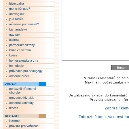
bisexualita
mohu být gay?
coming out
já a rodiče
můžeme porozumět?
kamarádství
gay sex
balírna
partnerské vztahy
krize ve vztahu
kolize
homosexualita a víra
homofobie
průvodce pro pedagogy
odborné práce
V rámci komentářů nelze p
Maximální počet znaků v k
ZDRAVÍ
pohlavně přenosné
choroby
Je zakázáno vkládat do komentářů 
prevence hiv-aids
Pravidla diskuzních fó
odborné kontakty
fitness
Zobrazit kom
REDAKCE
Zobrazit článek Vakuová p
inzerce
pravidla pro veřejnost