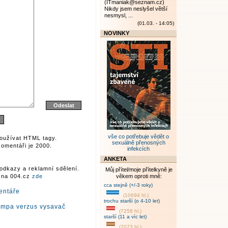
(ITmaniak@seznam.cz)
Nikdy jsem neslyšel větší
nesmysl, ...
(01.03. - 14:05)
NOVINKY
vše co potřebuje vědět o
oužívat HTML tagy.
sexuálně přenosných
omentáři je 2000.
infekcích
ANKETA
odkazy a reklamní sdělení.
Můj přítel/moje přítelkyně je
r na 004.cz
zde
věkem oproti mně:
cca stejně (+/-3 roky)
entáře
(10694 hl.)
trochu starší (o 4-10 let)
umpa verzus vysavač
(7258 hl.)
starší (11 a víc let)
(7073 hl.)