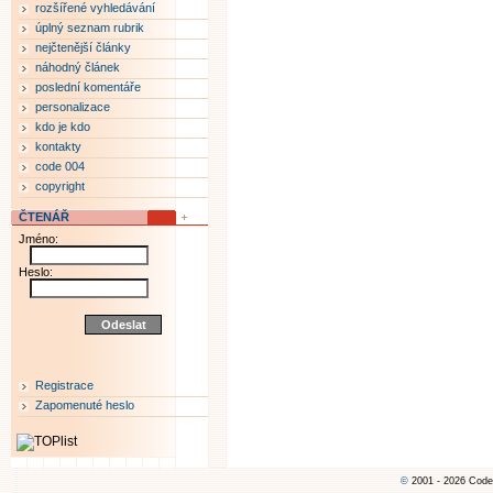
rozšířené vyhledávání
úplný seznam rubrik
nejčtenější články
náhodný článek
poslední komentáře
personalizace
kdo je kdo
kontakty
code 004
copyright
ČTENÁŘ
Jméno:
Heslo:
Registrace
Zapomenuté heslo
©
2001 - 2026 Code