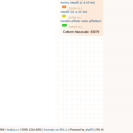
trochu mladší (o 4-10 let)
(5856 hl.)
mladší (11 a víc let)
(5356 hl.)
nemám přítele nebo přítelkyni
(6842 hl.)
Celkem hlasovalo: 43079
004 /
bodyia.cz
| ISSN 1214-4452 |
Inzerujte na 004.cz
| Powered by
phpRS
| 0% AI