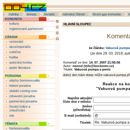
rubriky
témata
hiv/aids
náhodný článek
fórum gay komunita
KOMUNITA
kultura
HLAVNÍ SLOUPEC
registrované partnerství
Koment
ZÁBAVA
cestování
akce/reportáže
ke článku:
Vakuová pumpa 
cofočno
(ze dne 29. 03. 2019, auto
hudba
autorská tvorba
Komentář ze dne:
14. 07. 2007 21:55:56
Autor:
neznsl (info@bor.borec.cz)
queer literatura
Titulek:
Vakuová pumpa a penis
dobrý den mám dotaz může vakuová pumpa přis
PORADNA
otázky homosexuality
Reakce na k
intimní poradna
"Vakuová pumpa
období coming-outu
zdravotní poradna
Napište aktuální
partnerská poradna
číslo dne v měsíci:
Jméno
životní kolize a
(přezdívka):
zneužívání
mix
E-mail (volitelné):
Titulek:
TÉMATA
homosexualita