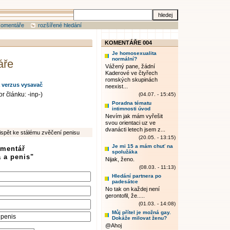
komentáře
rozšířené hledání
KOMENTÁŘE 004
Je homosexualita
normální?
áře
Vážený pane, žádní
Kaderové ve čtyřech
romských skupinách
verzus vysavač
neexist...
r článku: -inp-)
(04.07. - 15:45)
Poradna tématu
intimnosti úvod
Nevím jak mám vyřešit
svou orientaci uz ve
dvanácti letech jsem z...
pět ke stálému zvěčení penisu
(20.05. - 13:15)
Je mi 15 a mám chuť na
omentář
spolužáka
 a penis"
Nijak, ženo.
(08.03. - 11:13)
Hledání partnera po
padesátce
No tak on každej není
gerontofil, že.....
(01.03. - 14:08)
Můj přítel je možná gay.
Dokáže milovat ženu?
@Ahoj