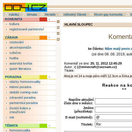
rubriky
témata
hiv/aids
náhodný článek
fórum gay komunita
KOMUNITA
kultura
HLAVNÍ SLOUPEC
registrované partnerství
Koment
ZÁBAVA
cestování
akce/reportáže
ke článku:
Mám malý penis a
cofočno
(ze dne 08. 08. 2019, auto
hudba
autorská tvorba
Komentář ze dne:
25. 11. 2012 12:45:29
Autor:
:( (@minecraft@seznam.cz)
queer literatura
Titulek:
Ahoj je mi 14 a moje péro měři 12.3cm a šírka je
PORADNA
otázky homosexuality
Reakce na k
intimní poradna
""
období coming-outu
zdravotní poradna
Napište aktuální
partnerská poradna
číslo dne v měsíci:
Jméno
životní kolize a
(přezdívka):
zneužívání
mix
E-mail (volitelné):
Titulek:
TÉMATA
homosexualita