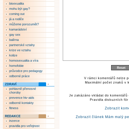
bisexualita
mohu být gay?
coming out
já a rodiče
můžeme porozumět?
kamarádství
gay sex
balírna
partnerské vztahy
krize ve vztahu
kolize
homosexualita a víra
homofobie
průvodce pro pedagogy
odborné práce
V rámci komentářů nelze p
Maximální počet znaků v k
ZDRAVÍ
pohlavně přenosné
choroby
Je zakázáno vkládat do komentářů 
prevence hiv-aids
Pravidla diskuzních fó
odborné kontakty
fitness
Zobrazit kom
REDAKCE
Zobrazit článek Mám malý pen
inzerce
pravidla pro veřejnost