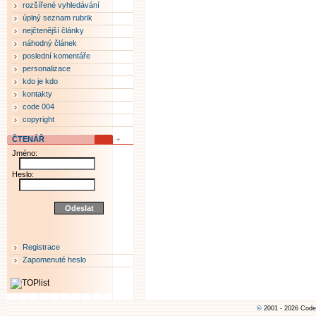
rozšířené vyhledávání
úplný seznam rubrik
nejčtenější články
náhodný článek
poslední komentáře
personalizace
kdo je kdo
kontakty
code 004
copyright
ČTENÁŘ
Jméno:
Heslo:
Registrace
Zapomenuté heslo
©
2001 - 2026 Code