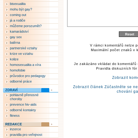
bisexualita
mohu být gay?
coming out
já a rodiče
můžeme porozumět?
kamarádství
gay sex
balírna
V rámci komentářů nelze p
partnerské vztahy
Maximální počet znaků v k
krize ve vztahu
kolize
Je zakázáno vkládat do komentářů 
homosexualita a víra
Pravidla diskuzních fó
homofobie
průvodce pro pedagogy
Zobrazit kom
odborné práce
Zobrazit článek Zúčastněte se nej
ZDRAVÍ
chování g
pohlavně přenosné
choroby
prevence hiv-aids
odborné kontakty
fitness
REDAKCE
inzerce
pravidla pro veřejnost