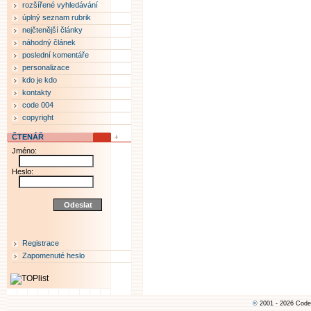
rozšířené vyhledávání
úplný seznam rubrik
nejčtenější články
náhodný článek
poslední komentáře
personalizace
kdo je kdo
kontakty
code 004
copyright
ČTENÁŘ
Jméno:
Heslo:
Registrace
Zapomenuté heslo
©
2001 - 2026 Code