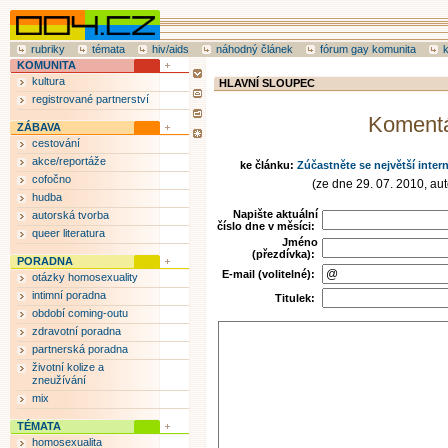
rubriky
témata
hiv/aids
náhodný článek
fórum gay komunita
KOMUNITA
kultura
HLAVNÍ SLOUPEC
registrované partnerství
Koment
ZÁBAVA
cestování
akce/reportáže
ke článku:
Zúčastněte se největší inter
cofočno
(ze dne 29. 07. 2010, aut
hudba
Napište aktuální
autorská tvorba
číslo dne v měsíci:
queer literatura
Jméno
(přezdívka):
PORADNA
E-mail (volitelné):
otázky homosexuality
intimní poradna
Titulek:
období coming-outu
zdravotní poradna
partnerská poradna
životní kolize a
zneužívání
mix
TÉMATA
homosexualita