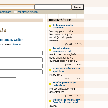
komentáře
rozšířené hledání
KOMENTÁŘE 004
Je homosexualita
normální?
áře
Vážený pane, žádní
Kaderové ve čtyřech
romských skupinách
To jsem já, Edáček
neexist...
or článku:
Waky
)
(04.07. - 15:45)
Poradna tématu
intimnosti úvod
Nevím jak mám vyřešit
svou orientaci uz ve
dvanácti letech jsem z...
(20.05. - 13:15)
Je mi 15 a mám chuť na
spolužáka
Nijak, ženo.
(08.03. - 11:13)
Hledání partnera po
padesátce
No tak on každej není
gerontofil, že.....
(01.03. - 14:08)
Můj přítel je možná gay.
Dokáže milovat ženu?
@Ahoj