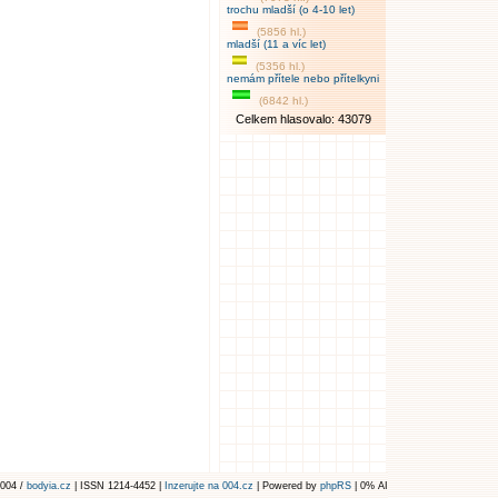
trochu mladší (o 4-10 let)
(5856 hl.)
mladší (11 a víc let)
(5356 hl.)
nemám přítele nebo přítelkyni
(6842 hl.)
Celkem hlasovalo: 43079
004 /
bodyia.cz
| ISSN 1214-4452 |
Inzerujte na 004.cz
| Powered by
phpRS
| 0% AI