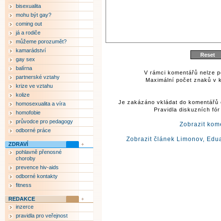
bisexualita
mohu být gay?
coming out
já a rodiče
můžeme porozumět?
kamarádství
gay sex
balírna
V rámci komentářů nelze p
partnerské vztahy
Maximální počet znaků v k
krize ve vztahu
kolize
Je zakázáno vkládat do komentářů 
homosexualita a víra
Pravidla diskuzních fó
homofobie
průvodce pro pedagogy
Zobrazit kom
odborné práce
Zobrazit článek Limonov, Edua
ZDRAVÍ
pohlavně přenosné
choroby
prevence hiv-aids
odborné kontakty
fitness
REDAKCE
inzerce
pravidla pro veřejnost