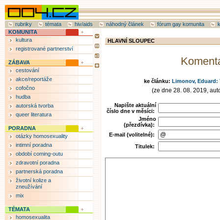
rubriky
témata
hiv/aids
náhodný článek
fórum gay komunita
KOMUNITA
kultura
HLAVNÍ SLOUPEC
registrované partnerství
Koment
ZÁBAVA
cestování
akce/reportáže
ke článku:
Limonov, Eduard: 
cofočno
(ze dne 28. 08. 2019, aut
hudba
Napište aktuální
autorská tvorba
číslo dne v měsíci:
queer literatura
Jméno
(přezdívka):
PORADNA
E-mail (volitelné):
otázky homosexuality
intimní poradna
Titulek:
období coming-outu
zdravotní poradna
partnerská poradna
životní kolize a
zneužívání
mix
TÉMATA
homosexualita