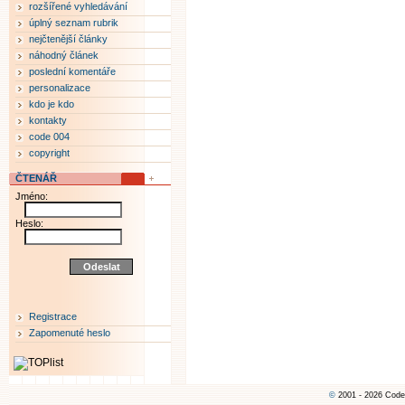
rozšířené vyhledávání
úplný seznam rubrik
nejčtenější články
náhodný článek
poslední komentáře
personalizace
kdo je kdo
kontakty
code 004
copyright
ČTENÁŘ
Jméno:
Heslo:
Registrace
Zapomenuté heslo
©
2001 - 2026 Code