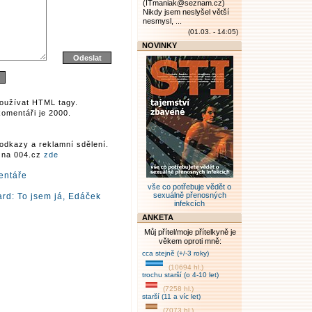
(ITmaniak@seznam.cz)
Nikdy jsem neslyšel větší
nesmysl, ...
(01.03. - 14:05)
NOVINKY
oužívat HTML tagy.
omentáři je 2000.
odkazy a reklamní sdělení.
r na 004.cz
zde
entáře
vše co potřebuje vědět o
sexuálně přenosných
rd: To jsem já, Edáček
infekcích
ANKETA
Můj přítel/moje přítelkyně je
věkem oproti mně:
cca stejně (+/-3 roky)
(10694 hl.)
trochu starší (o 4-10 let)
(7258 hl.)
starší (11 a víc let)
(7073 hl.)