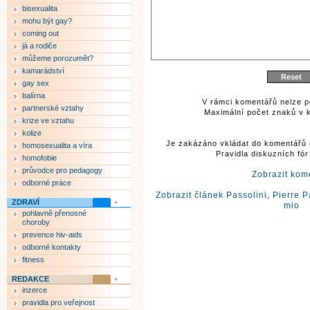
bisexualita
mohu být gay?
coming out
já a rodiče
můžeme porozumět?
kamarádství
gay sex
balírna
V rámci komentářů nelze p
partnerské vztahy
Maximální počet znaků v k
krize ve vztahu
kolize
Je zakázáno vkládat do komentářů 
homosexualita a víra
Pravidla diskuzních fó
homofobie
průvodce pro pedagogy
Zobrazit kom
odborné práce
Zobrazit článek Passolini, Pierre 
ZDRAVÍ
mio
pohlavně přenosné
choroby
prevence hiv-aids
odborné kontakty
fitness
REDAKCE
inzerce
pravidla pro veřejnost