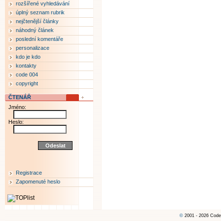
rozšířené vyhledávání
úplný seznam rubrik
nejčtenější články
náhodný článek
poslední komentáře
personalizace
kdo je kdo
kontakty
code 004
copyright
ČTENÁŘ
Jméno:
Heslo:
Registrace
Zapomenuté heslo
©
2001 - 2026 Code