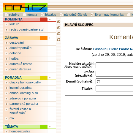
rubriky
témata
hiv/aids
náhodný článek
fórum gay komunita
KOMUNITA
kultura
HLAVNÍ SLOUPEC
registrované partnerství
Koment
ZÁBAVA
cestování
akce/reportáže
ke článku:
Passolini, Pierre Paolo: 
cofočno
(ze dne 29. 06. 2019, aut
hudba
Napište aktuální
autorská tvorba
číslo dne v měsíci:
queer literatura
Jméno
(přezdívka):
PORADNA
E-mail (volitelné):
otázky homosexuality
intimní poradna
Titulek:
období coming-outu
zdravotní poradna
partnerská poradna
životní kolize a
zneužívání
mix
TÉMATA
homosexualita