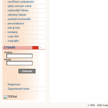
rozšířené vyhledávání
úplný seznam rubrik
nejčtenější články
náhodný článek
poslední komentáře
personalizace
kdo je kdo
kontakty
code 004
copyright
ČTENÁŘ
Jméno:
Heslo:
Registrace
Zapomenuté heslo
©
2001 - 2026 Code