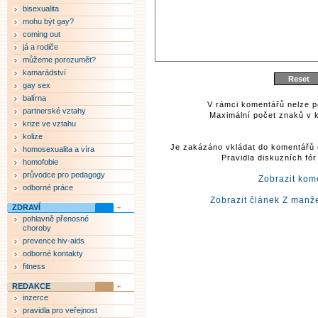
bisexualita
mohu být gay?
coming out
já a rodiče
můžeme porozumět?
kamarádství
gay sex
balírna
V rámci komentářů nelze p
partnerské vztahy
Maximální počet znaků v k
krize ve vztahu
kolize
Je zakázáno vkládat do komentářů 
homosexualita a víra
Pravidla diskuzních fó
homofobie
průvodce pro pedagogy
Zobrazit kom
odborné práce
Zobrazit článek Z man
ZDRAVÍ
pohlavně přenosné
choroby
prevence hiv-aids
odborné kontakty
fitness
REDAKCE
inzerce
pravidla pro veřejnost