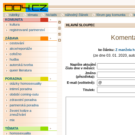
rubriky
témata
hiv/aids
náhodný článek
fórum gay komunita
KOMUNITA
kultura
HLAVNÍ SLOUPEC
registrované partnerství
Koment
ZÁBAVA
cestování
akce/reportáže
ke článku:
Z manžela 
cofočno
(ze dne 03. 01. 2020, auto
hudba
Napište aktuální
autorská tvorba
číslo dne v měsíci:
queer literatura
Jméno
(přezdívka):
PORADNA
E-mail (volitelné):
otázky homosexuality
intimní poradna
Titulek:
období coming-outu
zdravotní poradna
partnerská poradna
životní kolize a
zneužívání
mix
TÉMATA
homosexualita