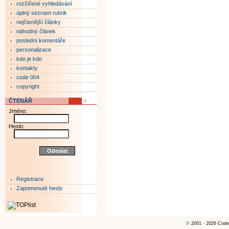
rozšířené vyhledávání
úplný seznam rubrik
nejčtenější články
náhodný článek
poslední komentáře
personalizace
kdo je kdo
kontakty
code 004
copyright
ČTENÁŘ
Jméno:
Heslo:
Registrace
Zapomenuté heslo
©
2001 - 2026 Code