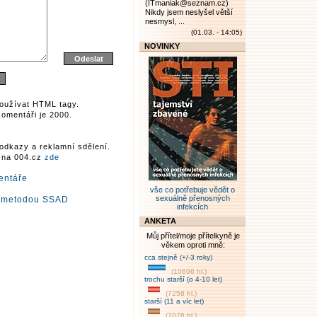
(ITmaniak@seznam.cz)
Nikdy jsem neslyšel větší
nesmysl, ...
(01.03. - 14:05)
NOVINKY
oužívat HTML tagy.
omentáři je 2000.
odkazy a reklamní sdělení.
r na 004.cz
zde
entáře
vše co potřebuje vědět o
sexuálně přenosných
a metodou SSAD
infekcích
ANKETA
Můj přítel/moje přítelkyně je
věkem oproti mně:
cca stejně (+/-3 roky)
(10696 hl.)
trochu starší (o 4-10 let)
(7258 hl.)
starší (11 a víc let)
(7076 hl.)