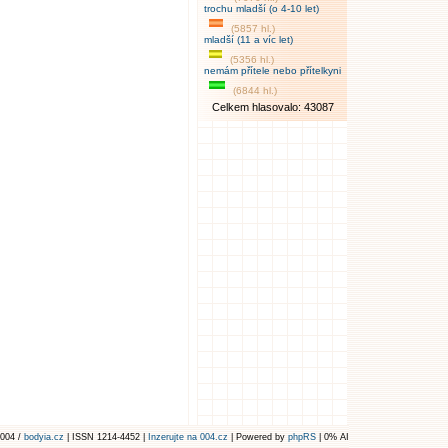
trochu mladší (o 4-10 let)
(5857 hl.)
mladší (11 a víc let)
(5356 hl.)
nemám přítele nebo přítelkyni
(6844 hl.)
Celkem hlasovalo: 43087
004 /
bodyia.cz
| ISSN 1214-4452 |
Inzerujte na 004.cz
| Powered by
phpRS
| 0% AI