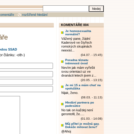
komentáře
rozšířené hledání
KOMENTÁŘE 004
Je homosexualita
normální?
áře
Vážený pane, žádní
Kaderové ve čtyřech
romských skupinách
odou SSAD
neexist...
r článku: -oth-)
(04.07. - 15:45)
Poradna tématu
intimnosti úvod
Nevím jak mám vyřešit
svou orientaci uz ve
dvanácti letech jsem z...
(20.05. - 13:15)
Je mi 15 a mám chuť na
spolužáka
Nijak, ženo.
(08.03. - 11:13)
Hledání partnera po
padesátce
No tak on každej není
gerontofil, že.....
(01.03. - 14:08)
Můj přítel je možná gay.
Dokáže milovat ženu?
@Ahoj