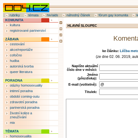
rubriky
témata
hiv/aids
náhodný článek
fórum gay komunita
KOMUNITA
kultura
HLAVNÍ SLOUPEC
registrované partnerství
Koment
ZÁBAVA
cestování
akce/reportáže
ke článku:
Léčba met
cofočno
(ze dne 02. 06. 2019, auto
hudba
Napište aktuální
autorská tvorba
číslo dne v měsíci:
queer literatura
Jméno
(přezdívka):
PORADNA
E-mail (volitelné):
otázky homosexuality
intimní poradna
Titulek:
období coming-outu
zdravotní poradna
partnerská poradna
životní kolize a
zneužívání
mix
TÉMATA
homosexualita