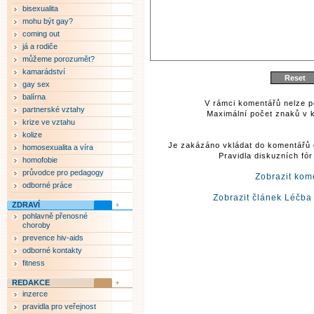
bisexualita
mohu být gay?
coming out
já a rodiče
můžeme porozumět?
kamarádství
gay sex
balírna
V rámci komentářů nelze p
partnerské vztahy
Maximální počet znaků v k
krize ve vztahu
kolize
Je zakázáno vkládat do komentářů 
homosexualita a víra
Pravidla diskuzních fó
homofobie
průvodce pro pedagogy
Zobrazit kom
odborné práce
Zobrazit článek Léčb
ZDRAVÍ
pohlavně přenosné
choroby
prevence hiv-aids
odborné kontakty
fitness
REDAKCE
inzerce
pravidla pro veřejnost