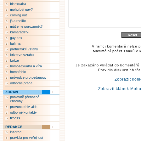
bisexualita
mohu být gay?
coming out
já a rodiče
můžeme porozumět?
kamarádství
gay sex
balírna
V rámci komentářů nelze p
partnerské vztahy
Maximální počet znaků v k
krize ve vztahu
kolize
Je zakázáno vkládat do komentářů 
homosexualita a víra
Pravidla diskuzních fó
homofobie
průvodce pro pedagogy
Zobrazit kom
odborné práce
Zobrazit článek Mohu
ZDRAVÍ
pohlavně přenosné
choroby
prevence hiv-aids
odborné kontakty
fitness
REDAKCE
inzerce
pravidla pro veřejnost