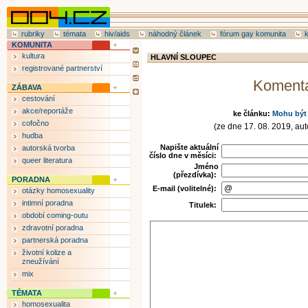
rubriky
témata
hiv/aids
náhodný článek
fórum gay komunita
KOMUNITA
kultura
HLAVNÍ SLOUPEC
registrované partnerství
Koment
ZÁBAVA
cestování
akce/reportáže
ke článku:
Mohu být 
cofočno
(ze dne 17. 08. 2019, auto
hudba
Napište aktuální
autorská tvorba
číslo dne v měsíci:
queer literatura
Jméno
(přezdívka):
PORADNA
E-mail (volitelné):
otázky homosexuality
intimní poradna
Titulek:
období coming-outu
zdravotní poradna
partnerská poradna
životní kolize a
zneužívání
mix
TÉMATA
homosexualita