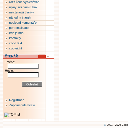
rozšířené vyhledávání
úplný seznam rubrik
nejčtenější články
náhodný článek
poslední komentáře
personalizace
kdo je kdo
kontakty
code 004
copyright
ČTENÁŘ
Jméno:
Heslo:
Registrace
Zapomenuté heslo
©
2001 - 2026 Code