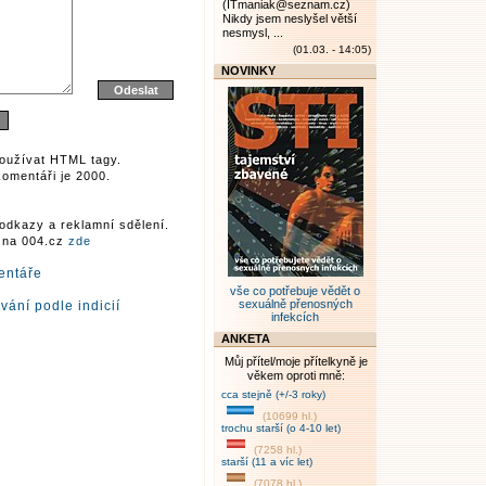
(ITmaniak@seznam.cz)
Nikdy jsem neslyšel větší
nesmysl, ...
(01.03. - 14:05)
NOVINKY
oužívat HTML tagy.
omentáři je 2000.
odkazy a reklamní sdělení.
r na 004.cz
zde
entáře
vše co potřebuje vědět o
sexuálně přenosných
ání podle indicií
infekcích
ANKETA
Můj přítel/moje přítelkyně je
věkem oproti mně:
cca stejně (+/-3 roky)
(10699 hl.)
trochu starší (o 4-10 let)
(7258 hl.)
starší (11 a víc let)
(7078 hl.)