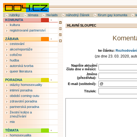
rubriky
témata
hiv/aids
náhodný článek
fórum gay komunita
KOMUNITA
kultura
HLAVNÍ SLOUPEC
registrované partnerství
Koment
ZÁBAVA
cestování
akce/reportáže
ke článku:
Rozhodování 
cofočno
(ze dne 23. 03. 2020, auto
hudba
Napište aktuální
autorská tvorba
číslo dne v měsíci:
queer literatura
Jméno
(přezdívka):
PORADNA
E-mail (volitelné):
otázky homosexuality
intimní poradna
Titulek:
období coming-outu
zdravotní poradna
partnerská poradna
životní kolize a
zneužívání
mix
TÉMATA
homosexualita