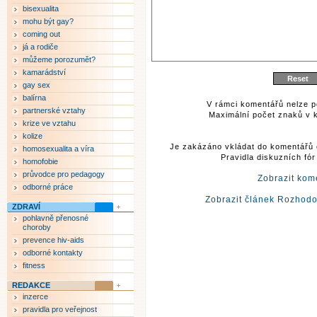
bisexualita
mohu být gay?
coming out
já a rodiče
můžeme porozumět?
kamarádství
gay sex
balírna
V rámci komentářů nelze p
partnerské vztahy
Maximální počet znaků v k
krize ve vztahu
kolize
Je zakázáno vkládat do komentářů 
homosexualita a víra
Pravidla diskuzních fó
homofobie
průvodce pro pedagogy
Zobrazit kom
odborné práce
Zobrazit článek Rozhodov
ZDRAVÍ
pohlavně přenosné
choroby
prevence hiv-aids
odborné kontakty
fitness
REDAKCE
inzerce
pravidla pro veřejnost