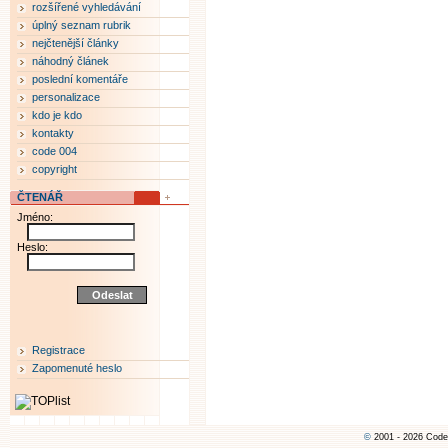
rozšířené vyhledávání
úplný seznam rubrik
nejčtenější články
náhodný článek
poslední komentáře
personalizace
kdo je kdo
kontakty
code 004
copyright
ČTENÁŘ
Jméno:
Heslo:
Registrace
Zapomenuté heslo
©
2001 - 2026 Code