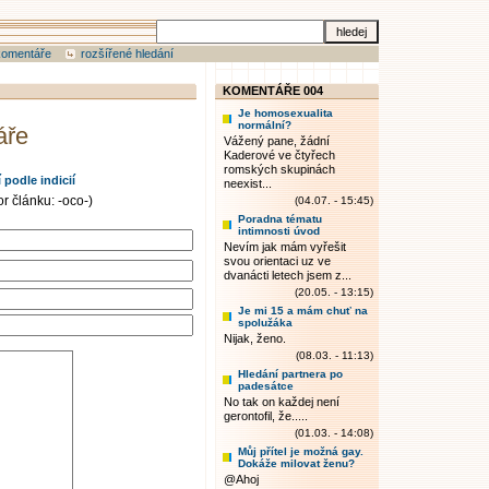
komentáře
rozšířené hledání
KOMENTÁŘE 004
Je homosexualita
normální?
áře
Vážený pane, žádní
Kaderové ve čtyřech
romských skupinách
podle indicií
neexist...
r článku: -oco-)
(04.07. - 15:45)
Poradna tématu
intimnosti úvod
Nevím jak mám vyřešit
svou orientaci uz ve
dvanácti letech jsem z...
(20.05. - 13:15)
Je mi 15 a mám chuť na
spolužáka
Nijak, ženo.
(08.03. - 11:13)
Hledání partnera po
padesátce
No tak on každej není
gerontofil, že.....
(01.03. - 14:08)
Můj přítel je možná gay.
Dokáže milovat ženu?
@Ahoj