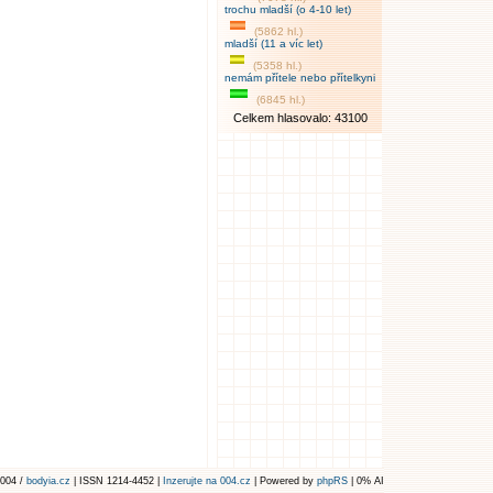
trochu mladší (o 4-10 let)
(5862 hl.)
mladší (11 a víc let)
(5358 hl.)
nemám přítele nebo přítelkyni
(6845 hl.)
Celkem hlasovalo: 43100
004 /
bodyia.cz
| ISSN 1214-4452 |
Inzerujte na 004.cz
| Powered by
phpRS
| 0% AI