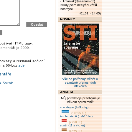
(ITmaniak@seznam.cz)
Nikdy jsem neslyšel větší
nesmysl, ...
(01.03. - 14:05)
NOVINKY
oužívat HTML tagy.
omentáři je 2000.
odkazy a reklamní sdělení.
r na 004.cz
zde
entáře
vše co potřebuje vědět o
sexuálně přenosných
k Svrab
infekcích
ANKETA
Můj přítel/moje přítelkyně je
věkem oproti mně:
cca stejně (+/-3 roky)
(10695 hl.)
trochu starší (o 4-10 let)
(7258 hl.)
starší (11 a víc let)
(7075 hl.)