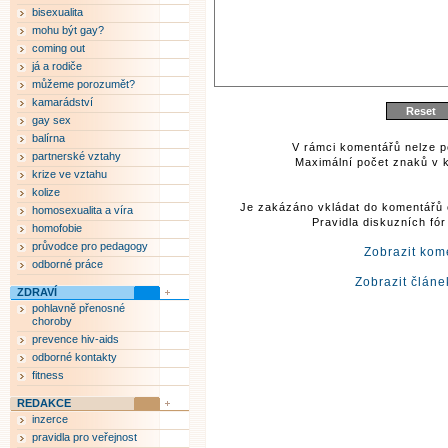
bisexualita
mohu být gay?
coming out
já a rodiče
můžeme porozumět?
kamarádství
gay sex
balírna
V rámci komentářů nelze p
partnerské vztahy
Maximální počet znaků v k
krize ve vztahu
kolize
Je zakázáno vkládat do komentářů 
homosexualita a víra
Pravidla diskuzních fó
homofobie
průvodce pro pedagogy
Zobrazit kom
odborné práce
Zobrazit článe
ZDRAVÍ
pohlavně přenosné
choroby
prevence hiv-aids
odborné kontakty
fitness
REDAKCE
inzerce
pravidla pro veřejnost