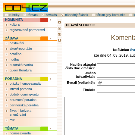
rubriky
témata
hiv/aids
náhodný článek
fórum gay komunita
KOMUNITA
kultura
HLAVNÍ SLOUPEC
registrované partnerství
Koment
ZÁBAVA
cestování
akce/reportáže
ke článku:
Sv
cofočno
(ze dne 04. 03. 2019, auto
hudba
Napište aktuální
autorská tvorba
číslo dne v měsíci:
queer literatura
Jméno
(přezdívka):
PORADNA
E-mail (volitelné):
otázky homosexuality
intimní poradna
Titulek:
období coming-outu
zdravotní poradna
partnerská poradna
životní kolize a
zneužívání
mix
TÉMATA
homosexualita