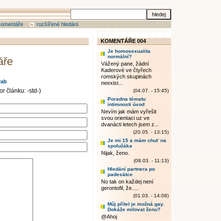
komentáře
rozšířené hledání
KOMENTÁŘE 004
Je homosexualita
normální?
áře
Vážený pane, žádní
Kaderové ve čtyřech
romských skupinách
rab
neexist...
r článku: -std-)
(04.07. - 15:45)
Poradna tématu
intimnosti úvod
Nevím jak mám vyřešit
svou orientaci uz ve
dvanácti letech jsem z...
(20.05. - 13:15)
Je mi 15 a mám chuť na
spolužáka
Nijak, ženo.
(08.03. - 11:13)
Hledání partnera po
padesátce
No tak on každej není
gerontofil, že.....
(01.03. - 14:08)
Můj přítel je možná gay.
Dokáže milovat ženu?
@Ahoj