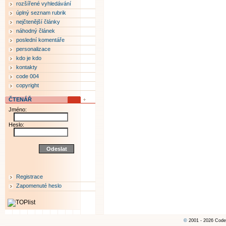
rozšířené vyhledávání
úplný seznam rubrik
nejčtenější články
náhodný článek
poslední komentáře
personalizace
kdo je kdo
kontakty
code 004
copyright
ČTENÁŘ
Jméno:
Heslo:
Registrace
Zapomenuté heslo
©
2001 - 2026 Code