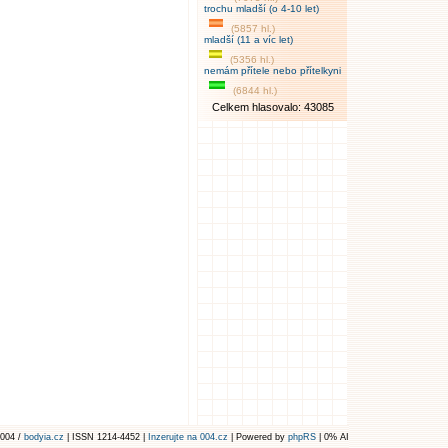
trochu mladší (o 4-10 let)
(5857 hl.)
mladší (11 a víc let)
(5356 hl.)
nemám přítele nebo přítelkyni
(6844 hl.)
Celkem hlasovalo: 43085
004 /
bodyia.cz
| ISSN 1214-4452 |
Inzerujte na 004.cz
| Powered by
phpRS
| 0% AI