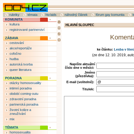
rubriky
témata
hiv/aids
náhodný článek
fórum gay komunita
KOMUNITA
kultura
HLAVNÍ SLOUPEC
registrované partnerství
Koment
ZÁBAVA
cestování
akce/reportáže
ke článku:
Lesba v lite
cofočno
(ze dne 12. 10. 2019, auto
hudba
Napište aktuální
autorská tvorba
číslo dne v měsíci:
queer literatura
Jméno
(přezdívka):
PORADNA
E-mail (volitelné):
otázky homosexuality
intimní poradna
Titulek:
období coming-outu
zdravotní poradna
partnerská poradna
životní kolize a
zneužívání
mix
TÉMATA
homosexualita