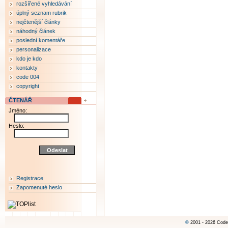
rozšířené vyhledávání
úplný seznam rubrik
nejčtenější články
náhodný článek
poslední komentáře
personalizace
kdo je kdo
kontakty
code 004
copyright
ČTENÁŘ
Jméno:
Heslo:
Registrace
Zapomenuté heslo
©
2001 - 2026 Code