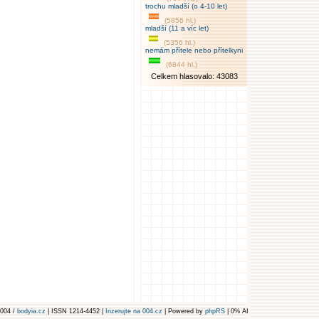
trochu mladší (o 4-10 let)
(5856 hl.)
mladší (11 a víc let)
(5356 hl.)
nemám přítele nebo přítelkyni
(6844 hl.)
Celkem hlasovalo: 43083
004 /
bodyia.cz
| ISSN 1214-4452 |
Inzerujte na 004.cz
| Powered by
phpRS
| 0% AI