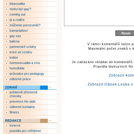
bisexualita
mohu být gay?
coming out
já a rodiče
můžeme porozumět?
kamarádství
gay sex
balírna
V rámci komentářů nelze p
partnerské vztahy
Maximální počet znaků v k
krize ve vztahu
kolize
Je zakázáno vkládat do komentářů 
homosexualita a víra
Pravidla diskuzních fó
homofobie
průvodce pro pedagogy
Zobrazit kom
odborné práce
Zobrazit článek Lesba v 
ZDRAVÍ
pohlavně přenosné
choroby
prevence hiv-aids
odborné kontakty
fitness
REDAKCE
inzerce
pravidla pro veřejnost