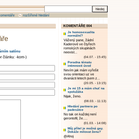
komentáře
rozšířené hledání
KOMENTÁŘE 004
Je homosexualita
normální?
áře
Vážený pane, žádní
Kaderové ve čtyřech
romských skupinách
rárním salónu
neexist...
r článku: -kom-)
(04.07. - 15:45)
Poradna tématu
intimnosti úvod
Nevím jak mám vyřešit
svou orientaci uz ve
dvanácti letech jsem z...
(20.05. - 13:15)
Je mi 15 a mám chuť na
spolužáka
Nijak, ženo.
(08.03. - 11:13)
Hledání partnera po
padesátce
No tak on každej není
gerontofil, že.....
(01.03. - 14:08)
Můj přítel je možná gay.
Dokáže milovat ženu?
@Ahoj