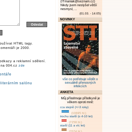
(ITmaniak@seznam.cz)
Nikdy jsem neslyšel větší
nesmysl, ...
(01.03. - 14:05)
NOVINKY
oužívat HTML tagy.
omentáři je 2000.
odkazy a reklamní sdělení.
r na 004.cz
zde
entáře
vše co potřebuje vědět o
sexuálně přenosných
literárním salónu
infekcích
ANKETA
Můj přítel/moje přítelkyně je
věkem oproti mně:
cca stejně (+/-3 roky)
(10695 hl.)
trochu starší (o 4-10 let)
(7258 hl.)
starší (11 a víc let)
(7074 hl.)