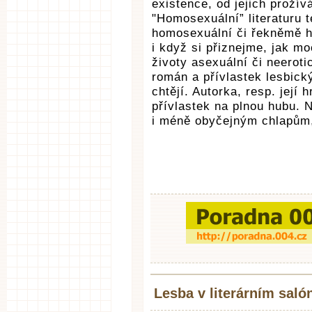
existence, od jejich prožív
"Homosexuální” literaturu t
homosexuální či řekněmě h
i když si přiznejme, jak m
životy asexuální či neerot
román a přívlastek lesbický,
chtějí. Autorka, resp. její 
přívlastek na plnou hubu.
i méně obyčejným chlapům,
Lesba v literárním saló