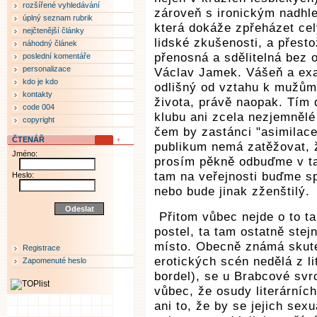
rozšířené vyhledávání
zároveň s ironickým nadhl
úplný seznam rubrik
která dokáže zpřeházet cel
nejčtenější články
lidské zkušenosti, a přesto
náhodný článek
přenosná a sdělitelná bez o
poslední komentáře
personalizace
Václav Jamek. Vášeň a exa
kdo je kdo
odlišný od vztahu k mužům
kontakty
života, právě naopak. Tím 
code 004
klubu ani zcela nezjemnělé
copyright
čem by zastánci "asimilace”
ČTENÁŘ
publikum nemá zatěžovat, ž
Jméno:
prosím pěkně odbuďme v taj
tam na veřejnosti buďme sp
Heslo:
nebo bude jinak zženštilý.
Přitom vůbec nejde o to ta
postel, ta tam ostatně stej
místo. Obecně známá skute
Registrace
erotických scén nedělá z li
Zapomenuté heslo
bordel), se u Brabcové sv
vůbec, že osudy literárníc
ani to, že by se jejich sexua