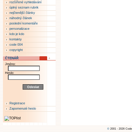
rozšířené vyhledávání
úplný seznam rubrik
nejčtenější články
náhodný článek
poslední komentáře
personalizace
kdo je kdo
kontakty
code 004
copyright
ČTENÁŘ
Jméno:
Heslo:
Registrace
Zapomenuté heslo
©
2001 - 2026 Code