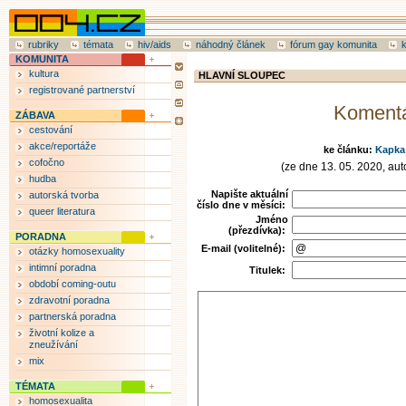
rubriky
témata
hiv/aids
náhodný článek
fórum gay komunita
KOMUNITA
kultura
HLAVNÍ SLOUPEC
registrované partnerství
Koment
ZÁBAVA
cestování
akce/reportáže
ke článku:
Kapka
cofočno
(ze dne 13. 05. 2020, auto
hudba
Napište aktuální
autorská tvorba
číslo dne v měsíci:
queer literatura
Jméno
(přezdívka):
PORADNA
E-mail (volitelné):
otázky homosexuality
intimní poradna
Titulek:
období coming-outu
zdravotní poradna
partnerská poradna
životní kolize a
zneužívání
mix
TÉMATA
homosexualita