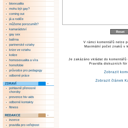
bisexualita
mohu být gay?
coming out
já a rodiče
můžeme porozumět?
kamarádství
gay sex
balírna
V rámci komentářů nelze p
partnerské vztahy
Maximální počet znaků v k
krize ve vztahu
kolize
Je zakázáno vkládat do komentářů 
homosexualita a víra
Pravidla diskuzních fó
homofobie
průvodce pro pedagogy
Zobrazit kom
odborné práce
Zobrazit článek K
ZDRAVÍ
pohlavně přenosné
choroby
prevence hiv-aids
odborné kontakty
fitness
REDAKCE
inzerce
pravidla pro veřejnost