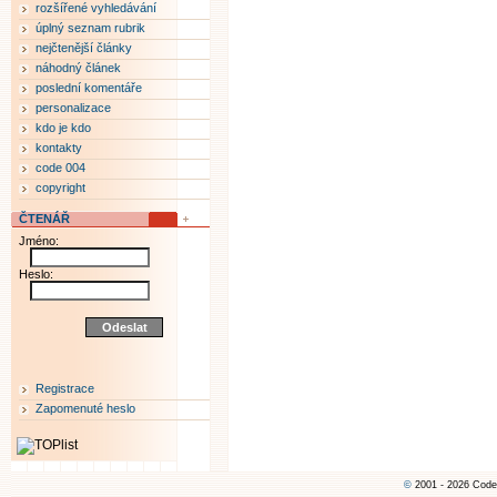
rozšířené vyhledávání
úplný seznam rubrik
nejčtenější články
náhodný článek
poslední komentáře
personalizace
kdo je kdo
kontakty
code 004
copyright
ČTENÁŘ
Jméno:
Heslo:
Registrace
Zapomenuté heslo
©
2001 - 2026 Code