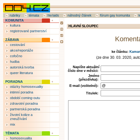
rubriky
témata
hiv/aids
náhodný článek
fórum gay komunita
KOMUNITA
kultura
HLAVNÍ SLOUPEC
registrované partnerství
Koment
ZÁBAVA
cestování
akce/reportáže
ke článku:
Kamar
cofočno
(ze dne 30. 03. 2020, auto
hudba
Napište aktuální
autorská tvorba
číslo dne v měsíci:
queer literatura
Jméno
(přezdívka):
PORADNA
E-mail (volitelné):
otázky homosexuality
intimní poradna
Titulek:
období coming-outu
zdravotní poradna
partnerská poradna
životní kolize a
zneužívání
mix
TÉMATA
homosexualita