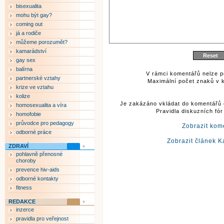
bisexualita
mohu být gay?
coming out
já a rodiče
můžeme porozumět?
kamarádství
gay sex
balírna
V rámci komentářů nelze p
partnerské vztahy
Maximální počet znaků v k
krize ve vztahu
kolize
Je zakázáno vkládat do komentářů 
homosexualita a víra
Pravidla diskuzních fó
homofobie
průvodce pro pedagogy
Zobrazit kom
odborné práce
Zobrazit článek K
ZDRAVÍ
pohlavně přenosné
choroby
prevence hiv-aids
odborné kontakty
fitness
REDAKCE
inzerce
pravidla pro veřejnost