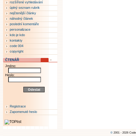
rozšířené vyhledávání
úplný seznam rubrik
nejčtenější články
náhodný článek
poslední komentáře
personalizace
kdo je kdo
kontakty
code 004
copyright
ČTENÁŘ
Jméno:
Heslo:
Registrace
Zapomenuté heslo
©
2001 - 2026 Code