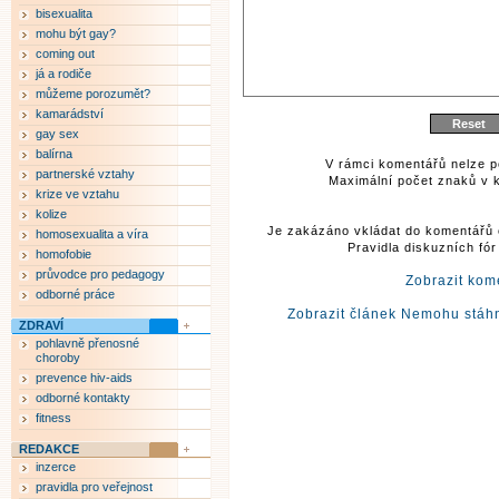
bisexualita
mohu být gay?
coming out
já a rodiče
můžeme porozumět?
kamarádství
gay sex
balírna
V rámci komentářů nelze p
partnerské vztahy
Maximální počet znaků v k
krize ve vztahu
kolize
Je zakázáno vkládat do komentářů 
homosexualita a víra
Pravidla diskuzních fó
homofobie
průvodce pro pedagogy
Zobrazit kom
odborné práce
Zobrazit článek Nemohu stáhn
ZDRAVÍ
pohlavně přenosné
choroby
prevence hiv-aids
odborné kontakty
fitness
REDAKCE
inzerce
pravidla pro veřejnost