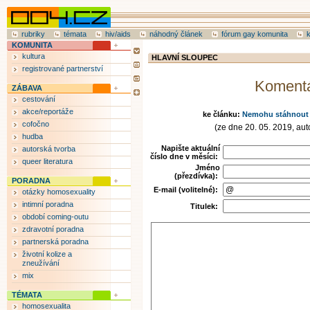
rubriky
témata
hiv/aids
náhodný článek
fórum gay komunita
KOMUNITA
kultura
HLAVNÍ SLOUPEC
registrované partnerství
Koment
ZÁBAVA
cestování
akce/reportáže
ke článku:
Nemohu stáhnout p
cofočno
(ze dne 20. 05. 2019, auto
hudba
Napište aktuální
autorská tvorba
číslo dne v měsíci:
queer literatura
Jméno
(přezdívka):
PORADNA
E-mail (volitelné):
otázky homosexuality
intimní poradna
Titulek:
období coming-outu
zdravotní poradna
partnerská poradna
životní kolize a
zneužívání
mix
TÉMATA
homosexualita