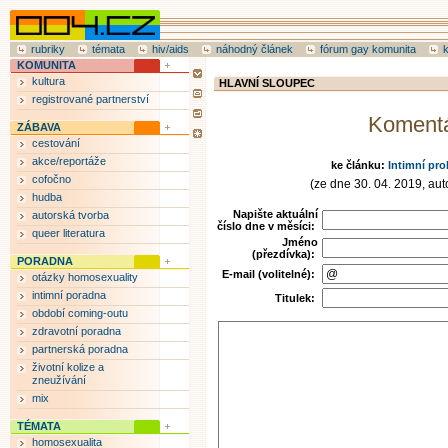
rubriky
témata
hiv/aids
náhodný článek
fórum gay komunita
KOMUNITA
kultura
HLAVNÍ SLOUPEC
registrované partnerství
Koment
ZÁBAVA
cestování
akce/reportáže
ke článku:
Intimní pro
cofočno
(ze dne 30. 04. 2019, auto
hudba
Napište aktuální
autorská tvorba
číslo dne v měsíci:
queer literatura
Jméno
(přezdívka):
PORADNA
E-mail (volitelné):
otázky homosexuality
intimní poradna
Titulek:
období coming-outu
zdravotní poradna
partnerská poradna
životní kolize a
zneužívání
mix
TÉMATA
homosexualita