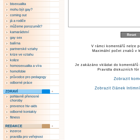
bisexualita
mohu být gay?
coming out
já a rodiče
můžeme porozumět?
kamarádství
gay sex
balírna
V rámci komentářů nelze p
partnerské vztahy
Maximální počet znaků v k
krize ve vztahu
kolize
Je zakázáno vkládat do komentářů 
homosexualita a víra
Pravidla diskuzních fó
homofobie
průvodce pro pedagogy
Zobrazit kom
odborné práce
Zobrazit článek Intimn
ZDRAVÍ
pohlavně přenosné
choroby
prevence hiv-aids
odborné kontakty
fitness
REDAKCE
inzerce
pravidla pro veřejnost