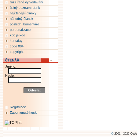
rozšířené vyhledávání
úplný seznam rubrik
nejčtenější články
náhodný článek
poslední komentáře
personalizace
kdo je kdo
kontakty
code 004
copyright
ČTENÁŘ
Jméno:
Heslo:
Registrace
Zapomenuté heslo
©
2001 - 2026 Code