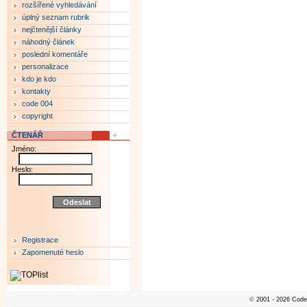
rozšířené vyhledávání
úplný seznam rubrik
nejčtenější články
náhodný článek
poslední komentáře
personalizace
kdo je kdo
kontakty
code 004
copyright
ČTENÁŘ
Jméno:
Heslo:
Registrace
Zapomenuté heslo
©
2001 - 2026 Code