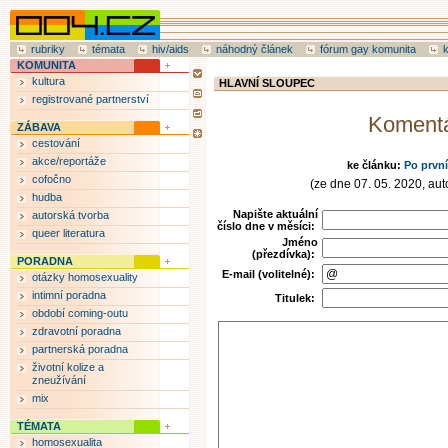
rubriky
témata
hiv/aids
náhodný článek
fórum gay komunita
KOMUNITA
kultura
HLAVNÍ SLOUPEC
registrované partnerství
Koment
ZÁBAVA
cestování
akce/reportáže
ke článku:
Po prvn
cofočno
(ze dne 07. 05. 2020, auto
hudba
Napište aktuální
autorská tvorba
číslo dne v měsíci:
queer literatura
Jméno
(přezdívka):
PORADNA
E-mail (volitelné):
otázky homosexuality
intimní poradna
Titulek:
období coming-outu
zdravotní poradna
partnerská poradna
životní kolize a
zneužívání
mix
TÉMATA
homosexualita