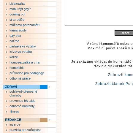
bisexualita
mohu být gay?
coming out
já a rodiče
můžeme porozumět?
kamarádství
gay sex
balírna
V rámci komentářů nelze p
partnerské vztahy
Maximální počet znaků v k
krize ve vztahu
kolize
Je zakázáno vkládat do komentářů 
homosexualita a víra
Pravidla diskuzních fó
homofobie
průvodce pro pedagogy
Zobrazit kom
odborné práce
Zobrazit článek Po 
ZDRAVÍ
pohlavně přenosné
choroby
prevence hiv-aids
odborné kontakty
fitness
REDAKCE
inzerce
pravidla pro veřejnost