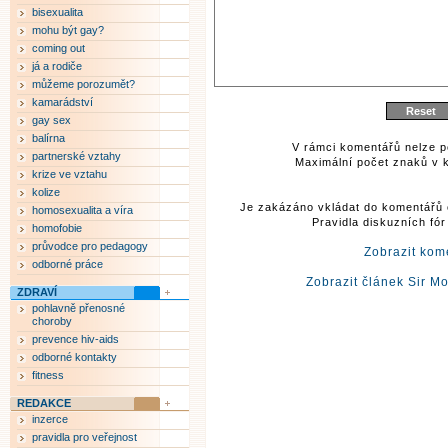
bisexualita
mohu být gay?
coming out
já a rodiče
můžeme porozumět?
kamarádství
gay sex
balírna
V rámci komentářů nelze p
partnerské vztahy
Maximální počet znaků v k
krize ve vztahu
kolize
Je zakázáno vkládat do komentářů 
homosexualita a víra
Pravidla diskuzních fó
homofobie
průvodce pro pedagogy
Zobrazit kom
odborné práce
Zobrazit článek Sir Mo
ZDRAVÍ
pohlavně přenosné
choroby
prevence hiv-aids
odborné kontakty
fitness
REDAKCE
inzerce
pravidla pro veřejnost