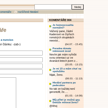
komentáře
rozšířené hledání
KOMENTÁŘE 004
Je homosexualita
normální?
áře
Vážený pane, žádní
Kaderové ve čtyřech
romských skupinách
s a nuncius
neexist...
r článku: -zab-)
(04.07. - 15:45)
Poradna tématu
intimnosti úvod
Nevím jak mám vyřešit
svou orientaci uz ve
dvanácti letech jsem z...
(20.05. - 13:15)
Je mi 15 a mám chuť na
spolužáka
Nijak, ženo.
(08.03. - 11:13)
Hledání partnera po
padesátce
No tak on každej není
gerontofil, že.....
(01.03. - 14:08)
Můj přítel je možná gay.
Dokáže milovat ženu?
@Ahoj