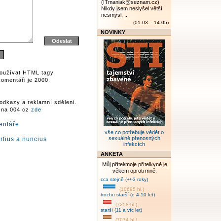
(ITmaniak@seznam.cz)
Nikdy jsem neslyšel větší
nesmysl, ...
(01.03. - 14:05)
NOVINKY
oužívat HTML tagy.
omentáři je 2000.
odkazy a reklamní sdělení.
r na 004.cz
zde
entáře
vše co potřebuje vědět o
sexuálně přenosných
rfius a nuncius
infekcích
ANKETA
Můj přítel/moje přítelkyně je
věkem oproti mně:
cca stejně (+/-3 roky)
(10695 hl.)
trochu starší (o 4-10 let)
(7258 hl.)
starší (11 a víc let)
(7074 hl.)