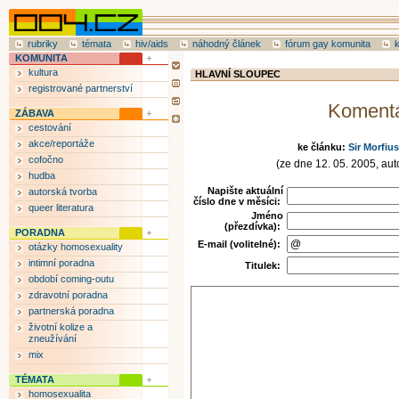
rubriky
témata
hiv/aids
náhodný článek
fórum gay komunita
KOMUNITA
kultura
HLAVNÍ SLOUPEC
registrované partnerství
Koment
ZÁBAVA
cestování
akce/reportáže
ke článku:
Sir Morfiu
cofočno
(ze dne 12. 05. 2005, auto
hudba
Napište aktuální
autorská tvorba
číslo dne v měsíci:
queer literatura
Jméno
(přezdívka):
PORADNA
E-mail (volitelné):
otázky homosexuality
intimní poradna
Titulek:
období coming-outu
zdravotní poradna
partnerská poradna
životní kolize a
zneužívání
mix
TÉMATA
homosexualita