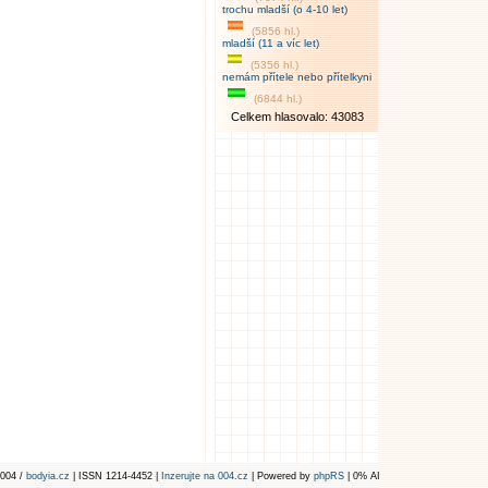
trochu mladší (o 4-10 let)
(5856 hl.)
mladší (11 a víc let)
(5356 hl.)
nemám přítele nebo přítelkyni
(6844 hl.)
Celkem hlasovalo: 43083
004 /
bodyia.cz
| ISSN 1214-4452 |
Inzerujte na 004.cz
| Powered by
phpRS
| 0% AI