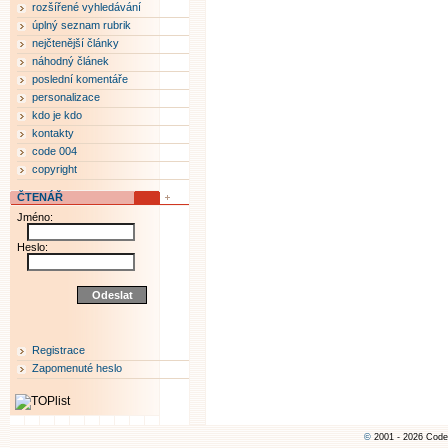
rozšířené vyhledávání
úplný seznam rubrik
nejčtenější články
náhodný článek
poslední komentáře
personalizace
kdo je kdo
kontakty
code 004
copyright
ČTENÁŘ
Jméno:
Heslo:
Registrace
Zapomenuté heslo
©
2001 - 2026 Code