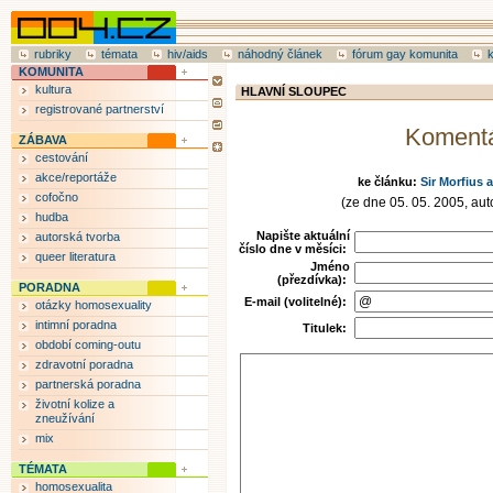
rubriky
témata
hiv/aids
náhodný článek
fórum gay komunita
KOMUNITA
kultura
HLAVNÍ SLOUPEC
registrované partnerství
Koment
ZÁBAVA
cestování
akce/reportáže
ke článku:
Sir Morfius 
cofočno
(ze dne 05. 05. 2005, auto
hudba
Napište aktuální
autorská tvorba
číslo dne v měsíci:
queer literatura
Jméno
(přezdívka):
PORADNA
E-mail (volitelné):
otázky homosexuality
intimní poradna
Titulek:
období coming-outu
zdravotní poradna
partnerská poradna
životní kolize a
zneužívání
mix
TÉMATA
homosexualita