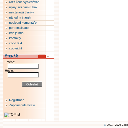
rozšířené vyhledávání
úplný seznam rubrik
nejčtenější články
náhodný článek
poslední komentáře
personalizace
kdo je kdo
kontakty
code 004
copyright
ČTENÁŘ
Jméno:
Heslo:
Registrace
Zapomenuté heslo
©
2001 - 2026 Code