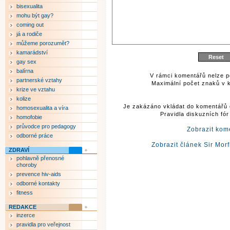
bisexualita
mohu být gay?
coming out
já a rodiče
můžeme porozumět?
kamarádství
gay sex
balírna
V rámci komentářů nelze p
partnerské vztahy
Maximální počet znaků v k
krize ve vztahu
kolize
Je zakázáno vkládat do komentářů 
homosexualita a víra
Pravidla diskuzních fó
homofobie
průvodce pro pedagogy
Zobrazit kom
odborné práce
Zobrazit článek Sir Mor
ZDRAVÍ
pohlavně přenosné
choroby
prevence hiv-aids
odborné kontakty
fitness
REDAKCE
inzerce
pravidla pro veřejnost