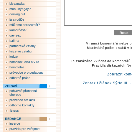
bisexualita
mohu být gay?
coming out
já a rodiče
můžeme porozumět?
kamarádství
gay sex
balírna
V rámci komentářů nelze p
partnerské vztahy
Maximální počet znaků v k
krize ve vztahu
kolize
Je zakázáno vkládat do komentářů 
homosexualita a víra
Pravidla diskuzních fó
homofobie
průvodce pro pedagogy
Zobrazit kom
odborné práce
Zobrazit článek Sýrie III. 
ZDRAVÍ
pohlavně přenosné
choroby
prevence hiv-aids
odborné kontakty
fitness
REDAKCE
inzerce
pravidla pro veřejnost