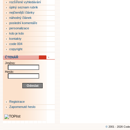
rozšířené vyhledávání
úplný seznam rubrik
nejčtenější články
náhodný článek
poslední komentáře
personalizace
kdo je kdo
kontakty
code 004
copyright
ČTENÁŘ
Jméno:
Heslo:
Registrace
Zapomenuté heslo
©
2001 - 2026 Code