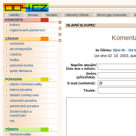
rubriky
témata
hiv/aids
náhodný článek
fórum gay komunita
KOMUNITA
kultura
HLAVNÍ SLOUPEC
registrované partnerství
Koment
ZÁBAVA
cestování
akce/reportáže
ke článku:
Sýrie III. - Od
cofočno
(ze dne 02. 10. 2003, auto
hudba
Napište aktuální
autorská tvorba
číslo dne v měsíci:
queer literatura
Jméno
(přezdívka):
PORADNA
E-mail (volitelné):
otázky homosexuality
intimní poradna
Titulek:
období coming-outu
zdravotní poradna
partnerská poradna
životní kolize a
zneužívání
mix
TÉMATA
homosexualita