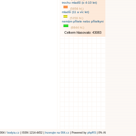
trochu mladší (o 4-10 let)
(5856 hl.)
mladší (11 a víc let)
(5356 hl.)
nemám přítele nebo přítelkyni
(6844 hl.)
Celkem hlasovalo: 43083
004 /
bodyia.cz
| ISSN 1214-4452 |
Inzerujte na 004.cz
| Powered by
phpRS
| 0% AI