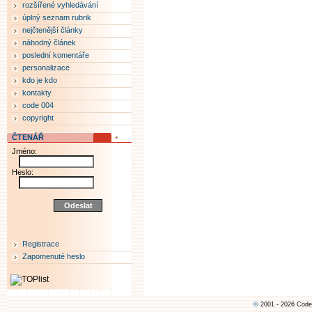
rozšířené vyhledávání
úplný seznam rubrik
nejčtenější články
náhodný článek
poslední komentáře
personalizace
kdo je kdo
kontakty
code 004
copyright
ČTENÁŘ
Jméno:
Heslo:
Registrace
Zapomenuté heslo
©
2001 - 2026 Code