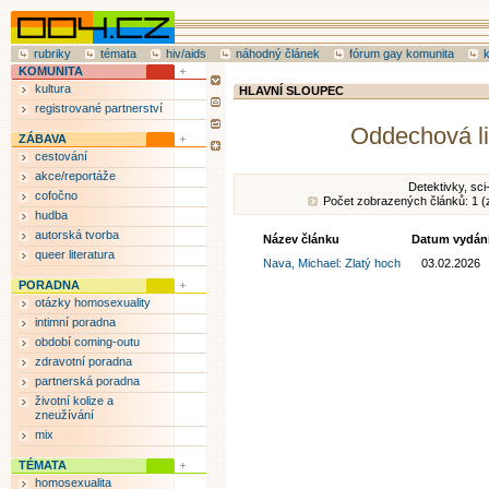
rubriky
témata
hiv/aids
náhodný článek
fórum gay komunita
KOMUNITA
kultura
HLAVNÍ SLOUPEC
registrované partnerství
Oddechová li
ZÁBAVA
cestování
akce/reportáže
Detektivky, sci-f
cofočno
Počet zobrazených článků: 1 (
hudba
autorská tvorba
Název článku
Datum vydán
queer literatura
Nava, Michael: Zlatý hoch
03.02.2026
PORADNA
otázky homosexuality
intimní poradna
období coming-outu
zdravotní poradna
partnerská poradna
životní kolize a
zneužívání
mix
TÉMATA
homosexualita