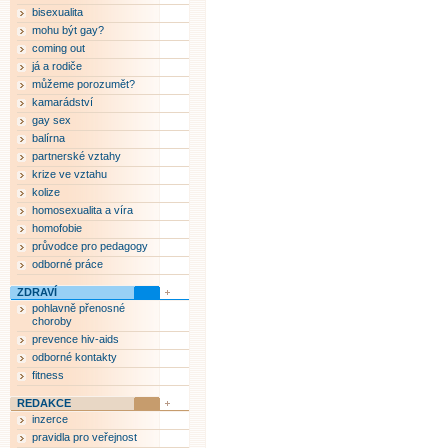
bisexualita
mohu být gay?
coming out
já a rodiče
můžeme porozumět?
kamarádství
gay sex
balírna
partnerské vztahy
krize ve vztahu
kolize
homosexualita a víra
homofobie
průvodce pro pedagogy
odborné práce
ZDRAVÍ
pohlavně přenosné
choroby
prevence hiv-aids
odborné kontakty
fitness
REDAKCE
inzerce
pravidla pro veřejnost