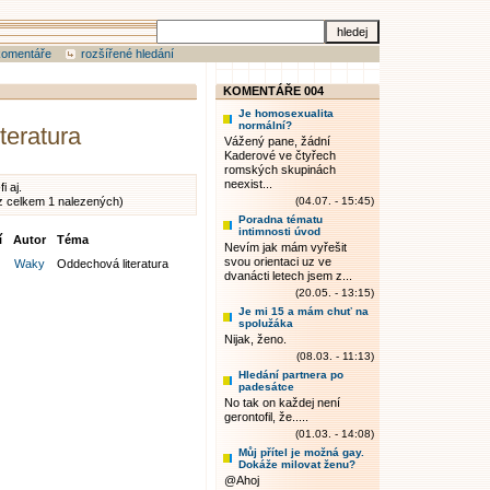
komentáře
rozšířené hledání
KOMENTÁŘE 004
Je homosexualita
normální?
teratura
Vážený pane, žádní
Kaderové ve čtyřech
romských skupinách
neexist...
i aj.
z celkem 1 nalezených)
(04.07. - 15:45)
Poradna tématu
intimnosti úvod
í
Autor
Téma
Nevím jak mám vyřešit
svou orientaci uz ve
Waky
Oddechová literatura
dvanácti letech jsem z...
(20.05. - 13:15)
Je mi 15 a mám chuť na
spolužáka
Nijak, ženo.
(08.03. - 11:13)
Hledání partnera po
padesátce
No tak on každej není
gerontofil, že.....
(01.03. - 14:08)
Můj přítel je možná gay.
Dokáže milovat ženu?
@Ahoj