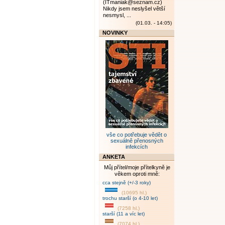
(ITmaniak@seznam.cz)
Nikdy jsem neslyšel větší
nesmysl, ...
(01.03. - 14:05)
NOVINKY
vše co potřebuje vědět o
sexuálně přenosných
infekcích
ANKETA
Můj přítel/moje přítelkyně je
věkem oproti mně:
cca stejně (+/-3 roky)
(10695 hl.)
trochu starší (o 4-10 let)
(7258 hl.)
starší (11 a víc let)
(7074 hl.)