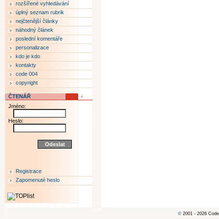
rozšířené vyhledávání
úplný seznam rubrik
nejčtenější články
náhodný článek
poslední komentáře
personalizace
kdo je kdo
kontakty
code 004
copyright
ČTENÁŘ
Jméno:
Heslo:
Registrace
Zapomenuté heslo
©
2001 - 2026 Code