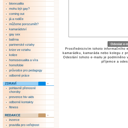
bisexualita
mohu být gay?
coming out
já a rodiče
můžeme porozumět?
kamarádství
gay sex
balírna
partnerské vztahy
Prostřednictvím tohoto informačního 
krize ve vztahu
kamarádku, kamaráda nebo kolegu z pr
kolize
Odeslání tohoto e-mailu je podmíněno 
homosexualita a víra
příjemce a odesí
homofobie
průvodce pro pedagogy
odborné práce
ZDRAVÍ
pohlavně přenosné
choroby
prevence hiv-aids
odborné kontakty
fitness
REDAKCE
inzerce
pravidla pro veřejnost