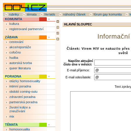
rubriky
témata
hiv/aids
náhodný článek
fórum gay komunita
KOMUNITA
kultura
HLAVNÍ SLOUPEC
registrované partnerství
Informační
ZÁBAVA
cestování
akce/reportáže
Článek: Virem HIV se nakazilo přes 
cofočno
světě
hudba
Napište aktuální
autorská tvorba
číslo dne v měsíci:
queer literatura
E-mail příjemce:
PORADNA
E-mail odesílatele:
otázky homosexuality
intimní poradna
Text zpráv
období coming-outu
zdravotní poradna
partnerská poradna
životní kolize a
zneužívání
mix
TÉMATA
homosexualita