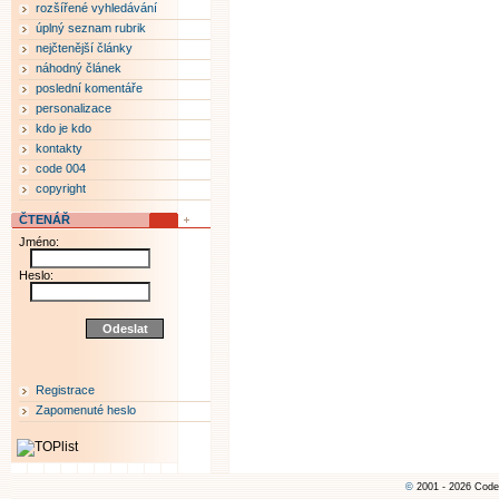
rozšířené vyhledávání
úplný seznam rubrik
nejčtenější články
náhodný článek
poslední komentáře
personalizace
kdo je kdo
kontakty
code 004
copyright
ČTENÁŘ
Jméno:
Heslo:
Registrace
Zapomenuté heslo
©
2001 - 2026 Code