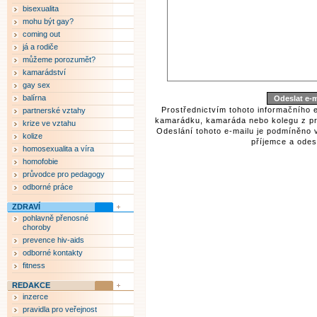
bisexualita
mohu být gay?
coming out
já a rodiče
můžeme porozumět?
kamarádství
gay sex
balírna
Prostřednictvím tohoto informačního 
partnerské vztahy
kamarádku, kamaráda nebo kolegu z pr
krize ve vztahu
Odeslání tohoto e-mailu je podmíněno 
kolize
příjemce a odesí
homosexualita a víra
homofobie
průvodce pro pedagogy
odborné práce
ZDRAVÍ
pohlavně přenosné
choroby
prevence hiv-aids
odborné kontakty
fitness
REDAKCE
inzerce
pravidla pro veřejnost