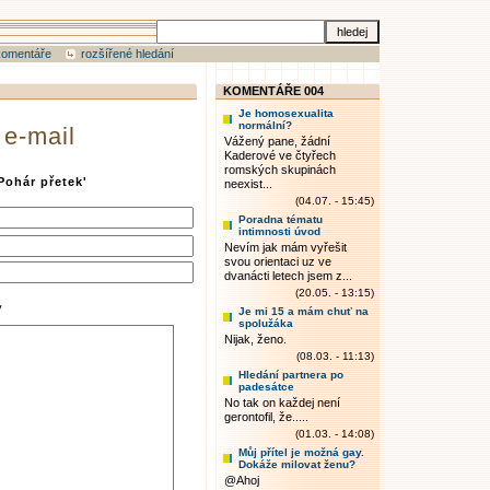
komentáře
rozšířené hledání
KOMENTÁŘE 004
Je homosexualita
normální?
 e-mail
Vážený pane, žádní
Kaderové ve čtyřech
romských skupinách
Pohár přetek'
neexist...
(04.07. - 15:45)
Poradna tématu
intimnosti úvod
Nevím jak mám vyřešit
svou orientaci uz ve
dvanácti letech jsem z...
(20.05. - 13:15)
y
Je mi 15 a mám chuť na
spolužáka
Nijak, ženo.
(08.03. - 11:13)
Hledání partnera po
padesátce
No tak on každej není
gerontofil, že.....
(01.03. - 14:08)
Můj přítel je možná gay.
Dokáže milovat ženu?
@Ahoj