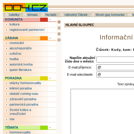
rubriky
témata
hiv/aids
náhodný článek
fórum gay komunita
KOMUNITA
kultura
HLAVNÍ SLOUPEC
registrované partnerství
Informační
ZÁBAVA
cestování
akce/reportáže
Článek: Kudy, kam: 
cofočno
Napište aktuální
hudba
číslo dne v měsíci:
autorská tvorba
E-mail příjemce:
queer literatura
E-mail odesílatele:
PORADNA
otázky homosexuality
Text zpráv
intimní poradna
období coming-outu
zdravotní poradna
partnerská poradna
životní kolize a
zneužívání
mix
TÉMATA
homosexualita