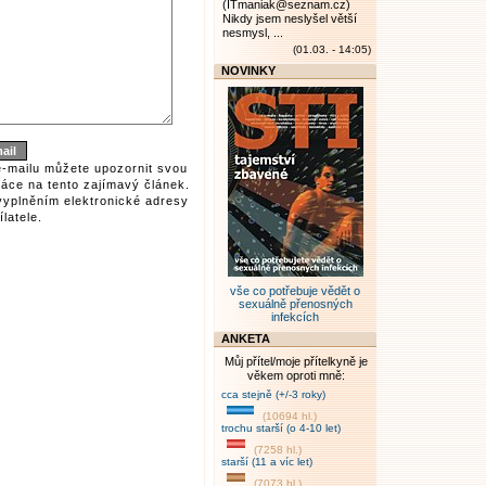
(ITmaniak@seznam.cz)
Nikdy jsem neslyšel větší
nesmysl, ...
(01.03. - 14:05)
NOVINKY
e-mailu můžete upozornit svou
áce na tento zajímavý článek.
vyplněním elektronické adresy
latele.
vše co potřebuje vědět o
sexuálně přenosných
infekcích
ANKETA
Můj přítel/moje přítelkyně je
věkem oproti mně:
cca stejně (+/-3 roky)
(10694 hl.)
trochu starší (o 4-10 let)
(7258 hl.)
starší (11 a víc let)
(7073 hl.)