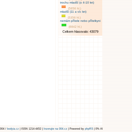
trochu mladší (o 4-10 let)
(5856 hl.)
mladší (11 a víc let)
(5356 hl.)
nemám přítele nebo přítelkyni
(6842 hl.)
Celkem hlasovalo: 43079
004 /
bodyia.cz
| ISSN 1214-4452 |
Inzerujte na 004.cz
| Powered by
phpRS
| 0% AI