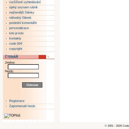
rozšířené vyhledávání
úplný seznam rubrik
nejčtenější články
náhodný článek
poslední komentáře
personalizace
kdo je kdo
kontakty
code 004
copyright
ČTENÁŘ
Jméno:
Heslo:
Registrace
Zapomenuté heslo
©
2001 - 2026 Code