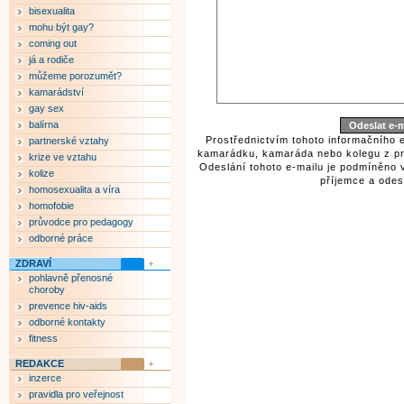
bisexualita
mohu být gay?
coming out
já a rodiče
můžeme porozumět?
kamarádství
gay sex
balírna
Prostřednictvím tohoto informačního 
partnerské vztahy
kamarádku, kamaráda nebo kolegu z pr
krize ve vztahu
Odeslání tohoto e-mailu je podmíněno 
kolize
příjemce a odesí
homosexualita a víra
homofobie
průvodce pro pedagogy
odborné práce
ZDRAVÍ
pohlavně přenosné
choroby
prevence hiv-aids
odborné kontakty
fitness
REDAKCE
inzerce
pravidla pro veřejnost