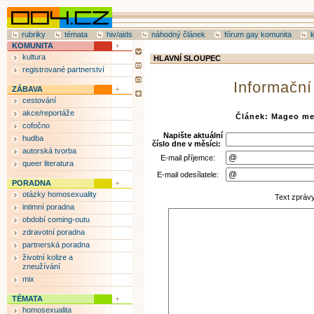
rubriky
témata
hiv/aids
náhodný článek
fórum gay komunita
KOMUNITA
kultura
HLAVNÍ SLOUPEC
registrované partnerství
Informační
ZÁBAVA
cestování
akce/reportáže
Článek: Mageo me
cofočno
Napište aktuální
hudba
číslo dne v měsíci:
autorská tvorba
E-mail příjemce:
queer literatura
E-mail odesílatele:
PORADNA
otázky homosexuality
Text zpráv
intimní poradna
období coming-outu
zdravotní poradna
partnerská poradna
životní kolize a
zneužívání
mix
TÉMATA
homosexualita