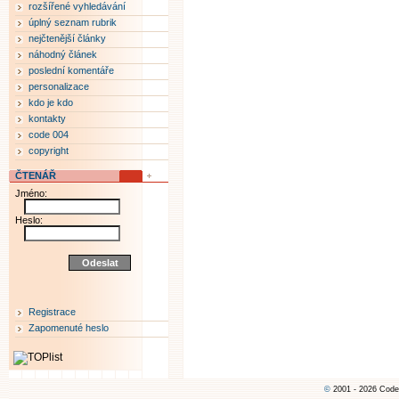
rozšířené vyhledávání
úplný seznam rubrik
nejčtenější články
náhodný článek
poslední komentáře
personalizace
kdo je kdo
kontakty
code 004
copyright
ČTENÁŘ
Jméno:
Heslo:
Registrace
Zapomenuté heslo
©
2001 - 2026 Code