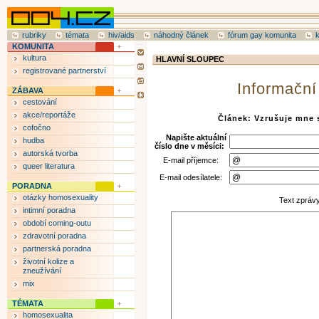
rubriky
témata
hiv/aids
náhodný článek
fórum gay komunita
KOMUNITA
kultura
HLAVNÍ SLOUPEC
registrované partnerství
Informační
ZÁBAVA
cestování
akce/reportáže
Článek: Vzrušuje mne 
cofočno
Napište aktuální
hudba
číslo dne v měsíci:
autorská tvorba
E-mail příjemce:
queer literatura
E-mail odesílatele:
PORADNA
otázky homosexuality
Text zpráv
intimní poradna
období coming-outu
zdravotní poradna
partnerská poradna
životní kolize a
zneužívání
mix
TÉMATA
homosexualita