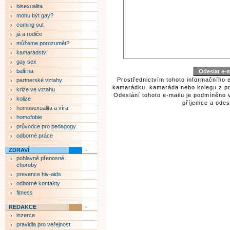
bisexualita
mohu být gay?
coming out
já a rodiče
můžeme porozumět?
kamarádství
gay sex
balírna
Prostřednictvím tohoto informačního 
partnerské vztahy
kamarádku, kamaráda nebo kolegu z pr
krize ve vztahu
Odeslání tohoto e-mailu je podmíněno 
kolize
příjemce a odesí
homosexualita a víra
homofobie
průvodce pro pedagogy
odborné práce
ZDRAVÍ
pohlavně přenosné
choroby
prevence hiv-aids
odborné kontakty
fitness
REDAKCE
inzerce
pravidla pro veřejnost