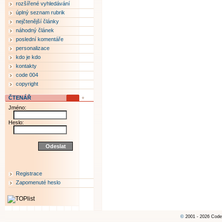
rozšířené vyhledávání
úplný seznam rubrik
nejčtenější články
náhodný článek
poslední komentáře
personalizace
kdo je kdo
kontakty
code 004
copyright
ČTENÁŘ
Jméno:
Heslo:
Registrace
Zapomenuté heslo
©
2001 - 2026 Code