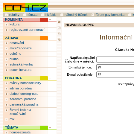
rubriky
témata
hiv/aids
náhodný článek
fórum gay komunita
KOMUNITA
kultura
HLAVNÍ SLOUPEC
registrované partnerství
Informační
ZÁBAVA
cestování
akce/reportáže
Článek: H
cofočno
Napište aktuální
hudba
číslo dne v měsíci:
autorská tvorba
E-mail příjemce:
queer literatura
E-mail odesílatele:
PORADNA
otázky homosexuality
Text zpráv
intimní poradna
období coming-outu
zdravotní poradna
partnerská poradna
životní kolize a
zneužívání
mix
TÉMATA
homosexualita