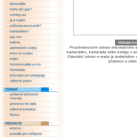
bisexualita
mohu být gay?
coming out
já a rodiče
můžeme porozumět?
kamarádství
gay sex
balírna
Prostřednictvím tohoto informačního 
partnerské vztahy
kamarádku, kamaráda nebo kolegu z pr
krize ve vztahu
Odeslání tohoto e-mailu je podmíněno 
kolize
příjemce a odesí
homosexualita a víra
homofobie
průvodce pro pedagogy
odborné práce
ZDRAVÍ
pohlavně přenosné
choroby
prevence hiv-aids
odborné kontakty
fitness
REDAKCE
inzerce
pravidla pro veřejnost