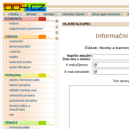
rubriky
témata
hiv/aids
náhodný článek
fórum gay komunita
KOMUNITA
kultura
HLAVNÍ SLOUPEC
registrované partnerství
Informační
ZÁBAVA
cestování
akce/reportáže
Článek: Ikonky a banner
cofočno
Napište aktuální
hudba
číslo dne v měsíci:
autorská tvorba
E-mail příjemce:
queer literatura
E-mail odesílatele:
PORADNA
otázky homosexuality
Text zpráv
intimní poradna
období coming-outu
zdravotní poradna
partnerská poradna
životní kolize a
zneužívání
mix
TÉMATA
homosexualita