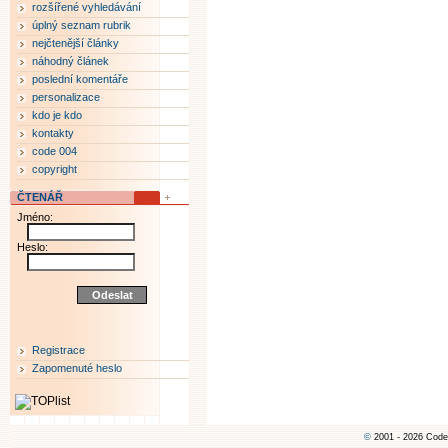
rozšířené vyhledávání
úplný seznam rubrik
nejčtenější články
náhodný článek
poslední komentáře
personalizace
kdo je kdo
kontakty
code 004
copyright
ČTENÁŘ
Jméno:
Heslo:
Registrace
Zapomenuté heslo
©
2001 - 2026 Code