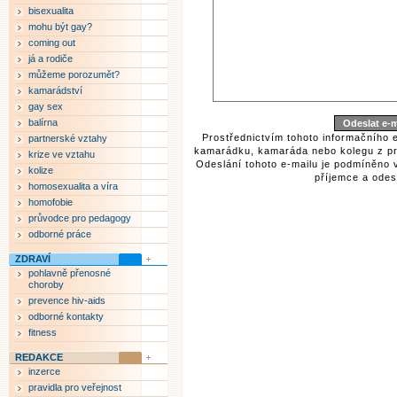
bisexualita
mohu být gay?
coming out
já a rodiče
můžeme porozumět?
kamarádství
gay sex
balírna
Prostřednictvím tohoto informačního 
partnerské vztahy
kamarádku, kamaráda nebo kolegu z pr
krize ve vztahu
Odeslání tohoto e-mailu je podmíněno 
kolize
příjemce a odesí
homosexualita a víra
homofobie
průvodce pro pedagogy
odborné práce
ZDRAVÍ
pohlavně přenosné
choroby
prevence hiv-aids
odborné kontakty
fitness
REDAKCE
inzerce
pravidla pro veřejnost