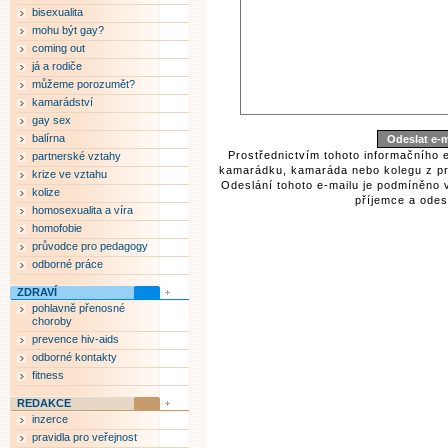
bisexualita
mohu být gay?
coming out
já a rodiče
můžeme porozumět?
kamarádství
gay sex
balírna
Prostřednictvím tohoto informačního 
partnerské vztahy
kamarádku, kamaráda nebo kolegu z pr
krize ve vztahu
Odeslání tohoto e-mailu je podmíněno 
kolize
příjemce a odesí
homosexualita a víra
homofobie
průvodce pro pedagogy
odborné práce
ZDRAVÍ
pohlavně přenosné
choroby
prevence hiv-aids
odborné kontakty
fitness
REDAKCE
inzerce
pravidla pro veřejnost