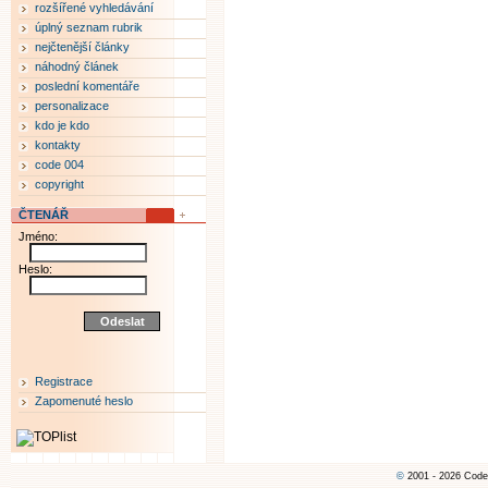
rozšířené vyhledávání
úplný seznam rubrik
nejčtenější články
náhodný článek
poslední komentáře
personalizace
kdo je kdo
kontakty
code 004
copyright
ČTENÁŘ
Jméno:
Heslo:
Registrace
Zapomenuté heslo
©
2001 - 2026 Code