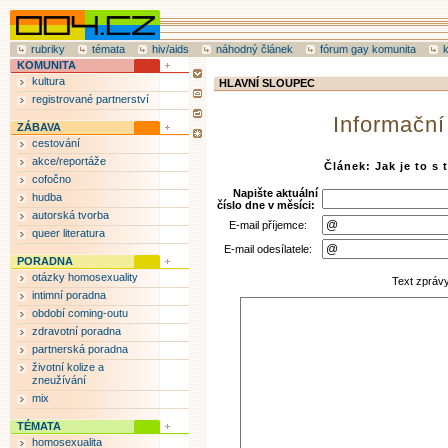
rubriky
témata
hiv/aids
náhodný článek
fórum gay komunita
KOMUNITA
kultura
HLAVNÍ SLOUPEC
registrované partnerství
Informační
ZÁBAVA
cestování
akce/reportáže
Článek: Jak je to s 
cofočno
Napište aktuální
hudba
číslo dne v měsíci:
autorská tvorba
E-mail příjemce:
queer literatura
E-mail odesílatele:
PORADNA
otázky homosexuality
Text zpráv
intimní poradna
období coming-outu
zdravotní poradna
partnerská poradna
životní kolize a
zneužívání
mix
TÉMATA
homosexualita