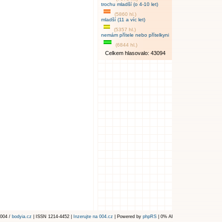
trochu mladší (o 4-10 let)
(5860 hl.)
mladší (11 a víc let)
(5357 hl.)
nemám přítele nebo přítelkyni
(6844 hl.)
Celkem hlasovalo: 43094
004 /
bodyia.cz
| ISSN 1214-4452 |
Inzerujte na 004.cz
| Powered by
phpRS
| 0% AI