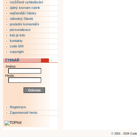
rozšířené vyhledávání
úplný seznam rubrik
nejčtenější články
náhodný článek
poslední komentáře
personalizace
kdo je kdo
kontakty
code 004
copyright
ČTENÁŘ
Jméno:
Heslo:
Registrace
Zapomenuté heslo
©
2001 - 2026 Code