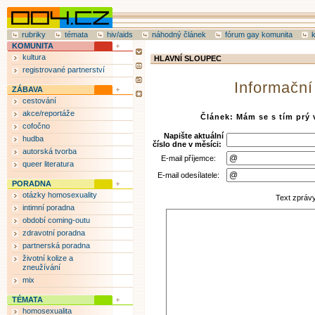
rubriky
témata
hiv/aids
náhodný článek
fórum gay komunita
KOMUNITA
kultura
HLAVNÍ SLOUPEC
registrované partnerství
Informační
ZÁBAVA
cestování
akce/reportáže
Článek: Mám se s tím prý v
cofočno
Napište aktuální
hudba
číslo dne v měsíci:
autorská tvorba
E-mail příjemce:
queer literatura
E-mail odesílatele:
PORADNA
otázky homosexuality
Text zpráv
intimní poradna
období coming-outu
zdravotní poradna
partnerská poradna
životní kolize a
zneužívání
mix
TÉMATA
homosexualita