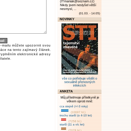
(ITmaniak@seznam.cz)
Nikdy jsem neslyšel větší
nesmysl, ...
(01.03. - 14:05)
NOVINKY
e-mailu můžete upozornit svou
áce na tento zajímavý článek.
vyplněním elektronické adresy
latele.
vše co potřebuje vědět o
sexuálně přenosných
infekcích
ANKETA
Můj přítel/moje přítelkyně je
věkem oproti mně:
cca stejně (+/-3 roky)
(10697 hl.)
trochu starší (o 4-10 let)
(7258 hl.)
starší (11 a víc let)
(7078 hl.)