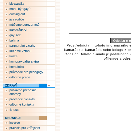
bisexualita
mohu být gay?
coming out
já a rodiče
můžeme porozumět?
kamarádství
gay sex
balírna
Prostřednictvím tohoto informačního 
partnerské vztahy
kamarádku, kamaráda nebo kolegu z pr
krize ve vztahu
Odeslání tohoto e-mailu je podmíněno 
kolize
příjemce a odesí
homosexualita a víra
homofobie
průvodce pro pedagogy
odborné práce
ZDRAVÍ
pohlavně přenosné
choroby
prevence hiv-aids
odborné kontakty
fitness
REDAKCE
inzerce
pravidla pro veřejnost