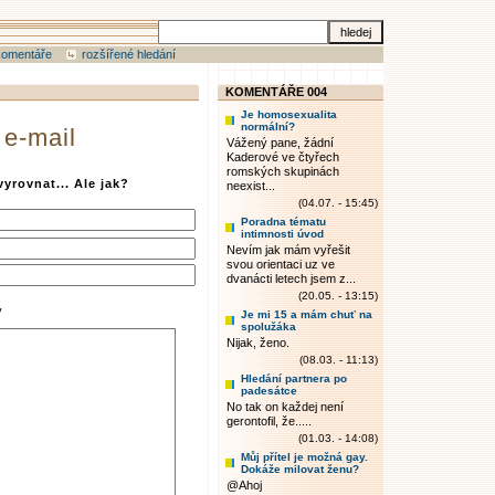
komentáře
rozšířené hledání
KOMENTÁŘE 004
Je homosexualita
normální?
 e-mail
Vážený pane, žádní
Kaderové ve čtyřech
romských skupinách
yrovnat... Ale jak?
neexist...
(04.07. - 15:45)
Poradna tématu
intimnosti úvod
Nevím jak mám vyřešit
svou orientaci uz ve
dvanácti letech jsem z...
(20.05. - 13:15)
y
Je mi 15 a mám chuť na
spolužáka
Nijak, ženo.
(08.03. - 11:13)
Hledání partnera po
padesátce
No tak on každej není
gerontofil, že.....
(01.03. - 14:08)
Můj přítel je možná gay.
Dokáže milovat ženu?
@Ahoj