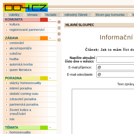
rubriky
témata
hiv/aids
náhodný článek
fórum gay komunita
KOMUNITA
kultura
HLAVNÍ SLOUPEC
registrované partnerství
Informační
ZÁBAVA
cestování
akce/reportáže
Článek: Jak to mám říct
cofočno
Napište aktuální
hudba
číslo dne v měsíci:
autorská tvorba
E-mail příjemce:
queer literatura
E-mail odesílatele:
PORADNA
otázky homosexuality
Text zpráv
intimní poradna
období coming-outu
zdravotní poradna
partnerská poradna
životní kolize a
zneužívání
mix
TÉMATA
homosexualita