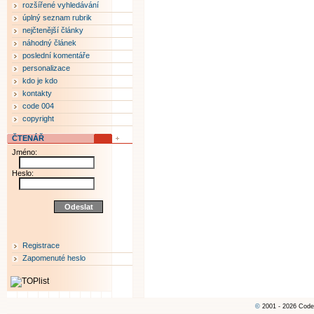
rozšířené vyhledávání
úplný seznam rubrik
nejčtenější články
náhodný článek
poslední komentáře
personalizace
kdo je kdo
kontakty
code 004
copyright
ČTENÁŘ
Jméno:
Heslo:
Registrace
Zapomenuté heslo
©
2001 - 2026 Code