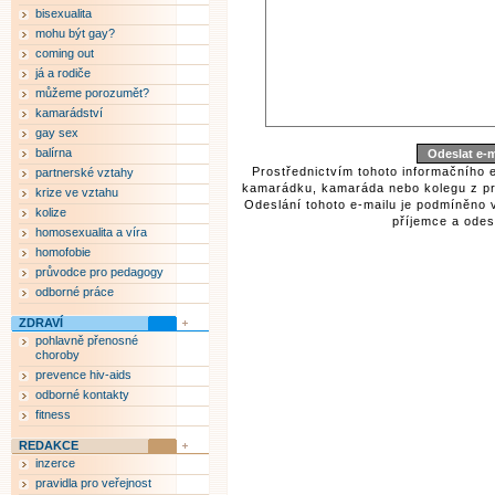
bisexualita
mohu být gay?
coming out
já a rodiče
můžeme porozumět?
kamarádství
gay sex
balírna
Prostřednictvím tohoto informačního 
partnerské vztahy
kamarádku, kamaráda nebo kolegu z pr
krize ve vztahu
Odeslání tohoto e-mailu je podmíněno 
kolize
příjemce a odesí
homosexualita a víra
homofobie
průvodce pro pedagogy
odborné práce
ZDRAVÍ
pohlavně přenosné
choroby
prevence hiv-aids
odborné kontakty
fitness
REDAKCE
inzerce
pravidla pro veřejnost