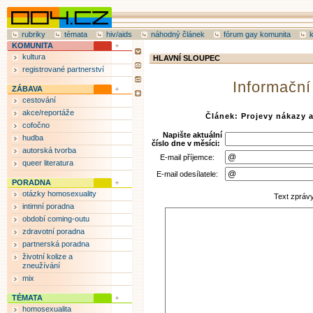
rubriky
témata
hiv/aids
náhodný článek
fórum gay komunita
KOMUNITA
kultura
HLAVNÍ SLOUPEC
registrované partnerství
Informační
ZÁBAVA
cestování
akce/reportáže
Článek: Projevy nákazy a
cofočno
Napište aktuální
hudba
číslo dne v měsíci:
autorská tvorba
E-mail příjemce:
queer literatura
E-mail odesílatele:
PORADNA
otázky homosexuality
Text zpráv
intimní poradna
období coming-outu
zdravotní poradna
partnerská poradna
životní kolize a
zneužívání
mix
TÉMATA
homosexualita