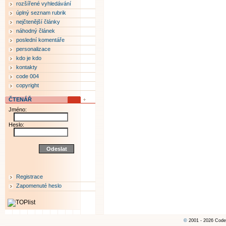
rozšířené vyhledávání
úplný seznam rubrik
nejčtenější články
náhodný článek
poslední komentáře
personalizace
kdo je kdo
kontakty
code 004
copyright
ČTENÁŘ
Jméno:
Heslo:
Registrace
Zapomenuté heslo
©
2001 - 2026 Code