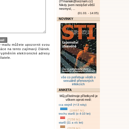
(ITmaniak@seznam.cz)
Nikdy jsem neslyšel větší
nesmysl, ...
(01.03. - 14:05)
NOVINKY
e-mailu můžete upozornit svou
áce na tento zajímavý článek.
vyplněním elektronické adresy
latele.
vše co potřebuje vědět o
sexuálně přenosných
infekcích
ANKETA
Můj přítel/moje přítelkyně je
věkem oproti mně:
cca stejně (+/-3 roky)
(10697 hl.)
trochu starší (o 4-10 let)
(7258 hl.)
starší (11 a víc let)
(7078 hl.)