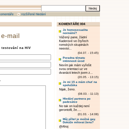
komentáře
rozšířené hledání
KOMENTÁŘE 004
Je homosexualita
normální?
 e-mail
Vážený pane, žádní
Kaderové ve čtyřech
romských skupinách
 testování na HIV
neexist...
(04.07. - 15:45)
Poradna tématu
intimnosti úvod
Nevím jak mám vyřešit
svou orientaci uz ve
dvanácti letech jsem z...
(20.05. - 13:15)
y
Je mi 15 a mám chuť na
spolužáka
Nijak, ženo.
(08.03. - 11:13)
Hledání partnera po
padesátce
No tak on každej není
gerontofil, že.....
(01.03. - 14:08)
Můj přítel je možná gay.
Dokáže milovat ženu?
@Ahoj