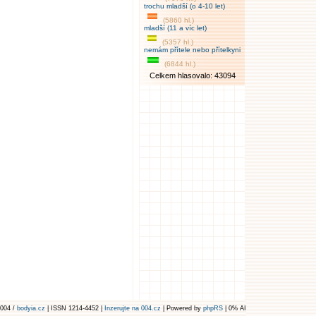
trochu mladší (o 4-10 let)
(5860 hl.)
mladší (11 a víc let)
(5357 hl.)
nemám přítele nebo přítelkyni
(6844 hl.)
Celkem hlasovalo: 43094
004 /
bodyia.cz
| ISSN 1214-4452 |
Inzerujte na 004.cz
| Powered by
phpRS
| 0% AI