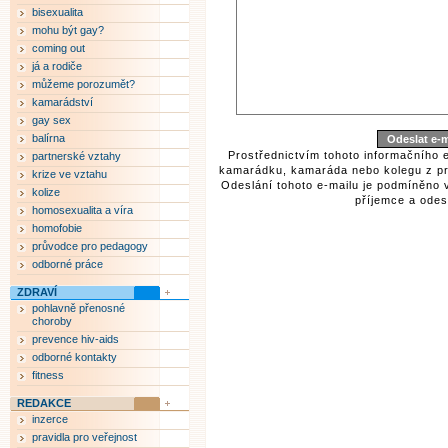
bisexualita
mohu být gay?
coming out
já a rodiče
můžeme porozumět?
kamarádství
gay sex
balírna
Prostřednictvím tohoto informačního 
partnerské vztahy
kamarádku, kamaráda nebo kolegu z pr
krize ve vztahu
Odeslání tohoto e-mailu je podmíněno 
kolize
příjemce a odesí
homosexualita a víra
homofobie
průvodce pro pedagogy
odborné práce
ZDRAVÍ
pohlavně přenosné
choroby
prevence hiv-aids
odborné kontakty
fitness
REDAKCE
inzerce
pravidla pro veřejnost