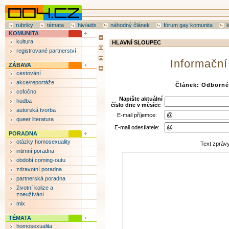
rubriky
témata
hiv/aids
náhodný článek
fórum gay komunita
KOMUNITA
kultura
HLAVNÍ SLOUPEC
registrované partnerství
Informační
ZÁBAVA
cestování
akce/reportáže
Článek: Odborné
cofočno
Napište aktuální
hudba
číslo dne v měsíci:
autorská tvorba
E-mail příjemce:
queer literatura
E-mail odesílatele:
PORADNA
otázky homosexuality
Text zpráv
intimní poradna
období coming-outu
zdravotní poradna
partnerská poradna
životní kolize a
zneužívání
mix
TÉMATA
homosexualita