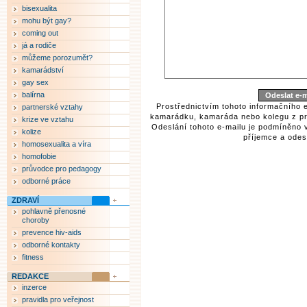
bisexualita
mohu být gay?
coming out
já a rodiče
můžeme porozumět?
kamarádství
gay sex
balírna
Prostřednictvím tohoto informačního 
partnerské vztahy
kamarádku, kamaráda nebo kolegu z pr
krize ve vztahu
Odeslání tohoto e-mailu je podmíněno 
kolize
příjemce a odesí
homosexualita a víra
homofobie
průvodce pro pedagogy
odborné práce
ZDRAVÍ
pohlavně přenosné
choroby
prevence hiv-aids
odborné kontakty
fitness
REDAKCE
inzerce
pravidla pro veřejnost