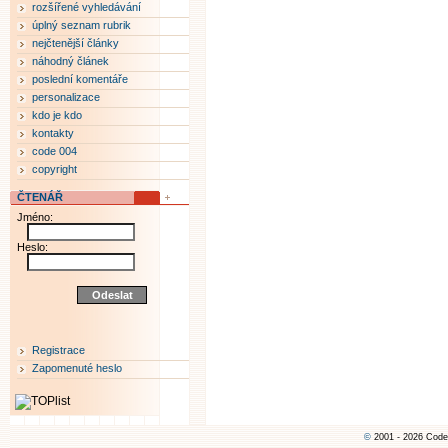
rozšířené vyhledávání
úplný seznam rubrik
nejčtenější články
náhodný článek
poslední komentáře
personalizace
kdo je kdo
kontakty
code 004
copyright
ČTENÁŘ
Jméno:
Heslo:
Registrace
Zapomenuté heslo
©
2001 - 2026 Code